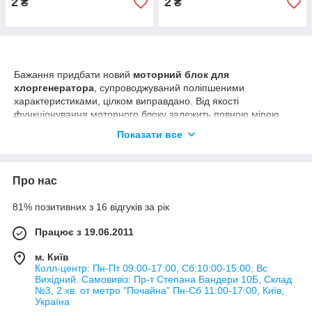
2
2
₴
₴
Бажання придбати новий
моторний блок для
хлоргенератора
, супроводжуваний поліпшеними
характеристиками, цілком виправдано. Від якості
функціонування моторного блоку залежить повною мірою
якість роботи хлоргенератора або насоса, які встановлюють
Показати все
в басейнах. Всі ці пристрої сприяють швидкому затоки, зливу
води, підтримання її в чистому стані.
Вода в басейні, не піддається ніякій обробці, дуже швидко
Про нас
стає каламутною, зеленої, з'являються водорості і все це
супроводжується неприємним запахом. Занурюватися в таку
81% позитивних з 16 відгуків за рік
воду небезпечно, тому всі, хто купують басейни, відразу ж
купують всі необхідні пристрої до нього.
Працює з 19.06.2011
Моторний блок для насоса:
м. Київ
характеристики
Колл-центр: Пн-Пт 09:00-17:00, Сб:10:00-15:00; Вс
Вихідний. Самовивіз: Пр-т Степана Бандери 10Б, Склад
У нашому інтернет-магазині можна придбати моторні блоки,
№3, 2 хв. от метро "Почайна" Пн-Cб 11:00-17:00, Київ,
орієнтовані на різні хлоргенератори, насоси. Все залежить від
Україна
рівня продуктивності пристрою, до якого набувається