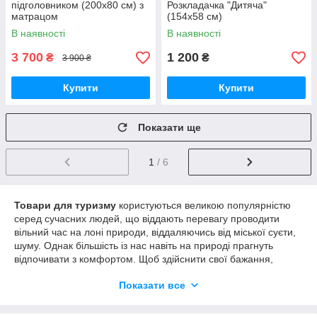
підголовником (200х80 см) з
Розкладачка "Дитяча"
матрацом
(154х58 см)
В наявності
В наявності
3 700
1 200
₴
₴
3 900 ₴
Купити
Купити
Показати ще
1
/ 6
Товари для туризму
користуються великою популярністю
серед сучасних людей, що віддають перевагу проводити
вільний час на лоні природи, віддаляючись від міської суєти,
шуму. Однак більшість із нас навіть на природі прагнуть
відпочивати з комфортом. Щоб здійснити свої бажання,
досить відвідати наш інтернет-магазин і придбати
все для
Показати все
пікніка
на природі!
Кращі товари для туризму в Києві!