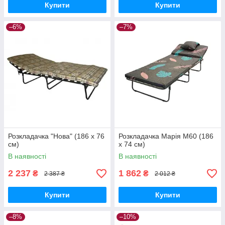
Купити
Купити
–6%
–7%
Розкладачка "Нова" (186 х 76
Розкладачка Марія М60 (186
см)
х 74 см)
В наявності
В наявності
2 237
1 862
₴
₴
2 387 ₴
2 012 ₴
Купити
Купити
–8%
–10%