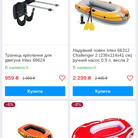
Надувний човен Intex 66312
Транець кріплення для
Challenger 2 (236х114х41 см)
двигуна Intex 68624
ручний насос 0.9 л, весла 2
шт.
В наявності
В наявності
959
2 299
₴
₴
1 059 ₴
2 499 ₴
Купити
Купити
–6%
–8%