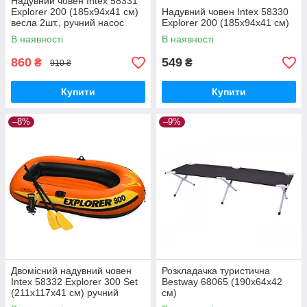
Надувний човен Intex 58331
Explorer 200 (185х94х41 см)
Надувний човен Intex 58330
весла 2шт., ручний насос
Explorer 200 (185х94х41 см)
0.45 л
В наявності
В наявності
860
549
₴
₴
910 ₴
Купити
Купити
–8%
–9%
Двомісний надувний човен
Розкладачка туристична
Intex 58332 Explorer 300 Set
Bestway 68065 (190х64х42
(211х117х41 см) ручний
см)
насос 0.9л, весла 2 шт