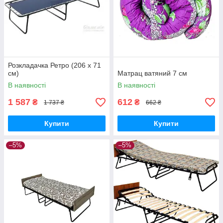
Розкладачка Ретро (206 x 71
см)
Матрац ватяний 7 см
В наявності
В наявності
1 587
612
₴
₴
1 737 ₴
662 ₴
Купити
Купити
–5%
–5%