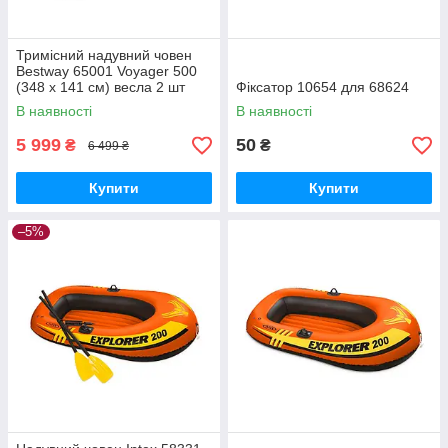
Тримісний надувний човен
Bestway 65001 Voyager 500
(348 х 141 см) весла 2 шт
Фіксатор 10654 для 68624
В наявності
В наявності
5 999
50
₴
₴
6 499 ₴
Купити
Купити
–5%