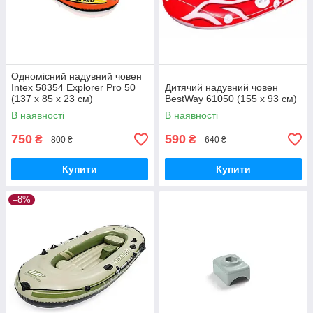
Одномісний надувний човен
Intex 58354 Explorer Pro 50
Дитячий надувний човен
(137 х 85 х 23 см)
BestWay 61050 (155 х 93 см)
В наявності
В наявності
750
590
₴
₴
800 ₴
640 ₴
Купити
Купити
–8%