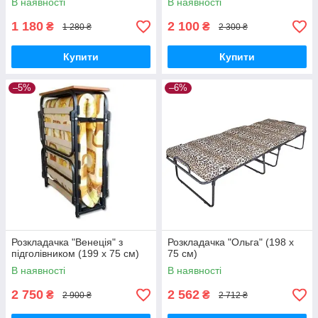
В наявності
В наявності
1 180
2 100
₴
₴
1 280 ₴
2 300 ₴
Купити
Купити
–5%
–6%
Розкладачка "Венеція" з
Розкладачка "Ольга" (198 х
підголівником (199 х 75 см)
75 см)
В наявності
В наявності
2 750
2 562
₴
₴
2 900 ₴
2 712 ₴