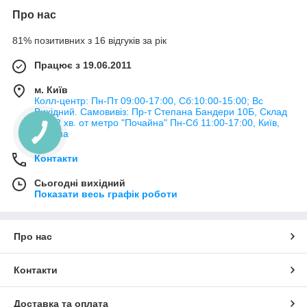
Якщо Вам належить відпочинок у колі друзів на березі річки,
Про нас
на лісовій галявині, важливо до цього заходу підготуватися
заздалегідь, щоб кожна хвилина стала незабутньою та
81% позитивних з 16 відгуків за рік
вражаючою, що приносить масу позитивних емоцій.
Працює з 19.06.2011
Наш інтернет-магазин пропонує найрізноманітніші товари
для пікніка, які будуть виступати в якості найкращих
м. Київ
помічників при організації відпочинку на природі.
Колл-центр: Пн-Пт 09:00-17:00, Сб:10:00-15:00; Вс
Вихідний. Самовивіз: Пр-т Степана Бандери 10Б, Склад
розкладачки;
№3, 2 хв. от метро "Почайна" Пн-Cб 11:00-17:00, Київ,
Україна
самонадувные килимки;
надувні човни;
Контакти
набори для пікніка;
Сьогодні вихідний
мангали;
Показати весь графік роботи
ліхтарі;
приналежності рибака.
Про нас
Товари для спорту і туризму: переваги
Контакти
Ми реалізуємо кращу продукцію, якість якої підтверджується
відгуками наших клієнтів, успішних оцінили функціональність
безпосередньо при практичному досвіді.
Доставка та оплата