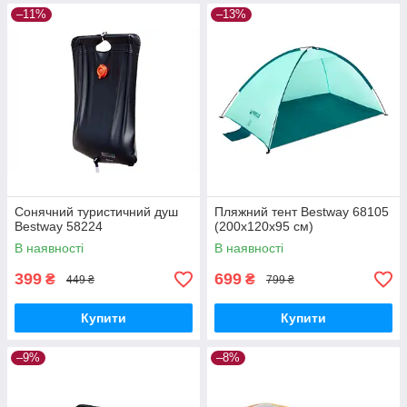
–11%
–13%
Сонячний туристичний душ
Пляжний тент Bestway 68105
Bestway 58224
(200х120х95 см)
В наявності
В наявності
399
699
₴
₴
449 ₴
799 ₴
Купити
Купити
–9%
–8%