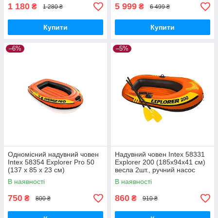
1 180
5 999
₴
₴
1 280 ₴
6 499 ₴
Купити
Купити
–6%
–5%
Одномісний надувний човен
Надувний човен Intex 58331
Intex 58354 Explorer Pro 50
Explorer 200 (185х94х41 см)
(137 х 85 х 23 см)
весла 2шт., ручний насос
0.45 л
В наявності
В наявності
750
860
₴
₴
800 ₴
910 ₴