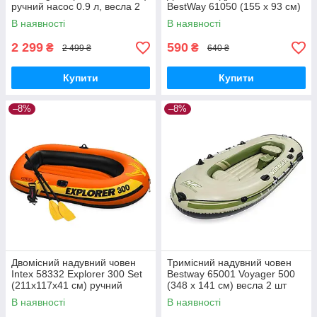
ручний насос 0.9 л, весла 2
BestWay 61050 (155 х 93 см)
шт.
В наявності
В наявності
2 299
590
₴
₴
2 499 ₴
640 ₴
Купити
Купити
–8%
–8%
Двомісний надувний човен
Тримісний надувний човен
Intex 58332 Explorer 300 Set
Bestway 65001 Voyager 500
(211х117х41 см) ручний
(348 х 141 см) весла 2 шт
насос 0.9л, весла 2 шт
В наявності
В наявності