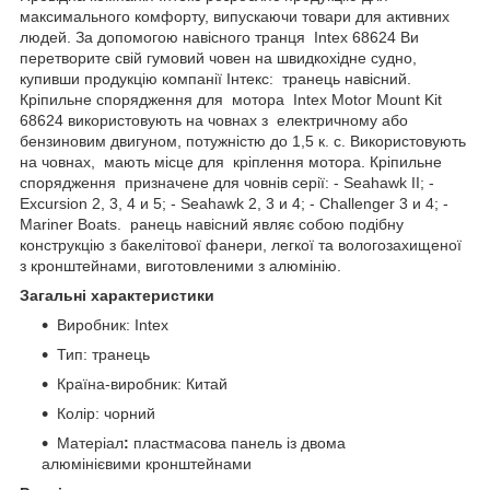
максимального комфорту, випускаючи товари для активних
людей. За допомогою навісного транця Intex 68624 Ви
перетворите свій гумовий човен на швидкохідне судно,
купивши продукцію компанії Інтекс: транець навісний.
Кріпильне спорядження для мотора Intex Motor Mount Kit
68624 використовують на човнах з електричному або
бензиновим двигуном, потужністю до 1,5 к. с. Використовують
на човнах, мають місце для кріплення мотора. Кріпильне
спорядження призначене для човнів серії: - Seahawk II; -
Excursion 2, 3, 4 и 5; - Seahawk 2, 3 и 4; - Challenger 3 и 4; -
Mariner Boats. ранець навісний являє собою подібну
конструкцію з бакелітової фанери, легкої та вологозахищеної
з кронштейнами, виготовленими з алюмінію.
Загальні характеристики
Виробник: Intex
Тип: транець
Країна-виробник: Китай
Колір: чорний
Матеріал
:
пластмасова панель із двома
алюмінієвими кронштейнами