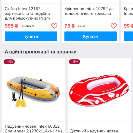
Стійка Intex 12167
Кріплення Intex 10792 до
Кріп
вертикальна U-подібна
телескопічного тримача
Inte
для прямокутних Prism
Frame басейнів
995
75
99
₴
₴
1 045 ₴
80 ₴
(400х200х100 см)
Купити
Купити
Акційні пропозиції та новинки
–8%
–8%
Надувний човен Intex 66312
Challenger 2 (236х114х41 см)
Дитячий надувний човен