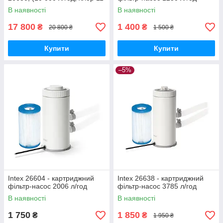
г/год)
В наявності
В наявності
17 800
1 400
₴
₴
20 800 ₴
1 500 ₴
Купити
Купити
–5%
Intex 26604 - картриджний
Intex 26638 - картриджний
фільтр-насос 2006 л/год
фільтр-насос 3785 л/год
В наявності
В наявності
1 750
1 850
₴
₴
1 950 ₴