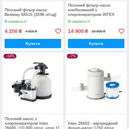
Пісочний фільтр-насос
Пісочний фільтр насос
комбінований з
Bestway 58515 (3596 л/год)
хлоргенератором INTEX
26676 (6 тис. л/год; 7 гр)
В наявності
В наявності
4 200
14 800
₴
₴
4 500 ₴
16 800 ₴
Купити
Купити
–14%
–7%
Пісочний насос з
хлоргенератором Intex
Intex 26602 - картриджний
26680, (10 000 л/год, хлор 11
фільтр-насос 1250 л/год