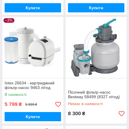
Купити
Купити
–3%
Intex 26634 - картриджний
фільтр-насос 9463 л/год
Пісочний фільтр насос
В наявності
Bestway 58499 (8327 л/год)
5 799
Немає в наявності
₴
5 999 ₴
8 300
₴
Купити