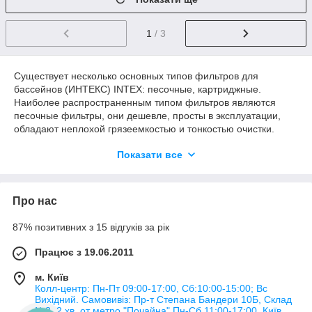
1
/ 3
Существует несколько основных типов фильтров для
бассейнов (ИНТЕКС) INTEX: песочные, картриджные.
Наиболее распространенным типом фильтров являются
песочные фильтры, они дешевле, просты в эксплуатации,
обладают неплохой грязеемкостью и тонкостью очистки.
Фильтр для бассейна подбирается исходя из объема и
Показати все
предназначения бассейна, в зависимости от этого
выбирается скорость и площадь фильтрации. При выборе
фильтра для бассейна следует помнить, что это один из
важнейших компонентов вашего бассейна.
Про нас
87% позитивних з 15 відгуків за рік
Працює з 19.06.2011
м. Київ
Колл-центр: Пн-Пт 09:00-17:00, Сб:10:00-15:00; Вс
Вихідний. Самовивіз: Пр-т Степана Бандери 10Б, Склад
№3, 2 хв. от метро "Почайна" Пн-Cб 11:00-17:00, Київ,