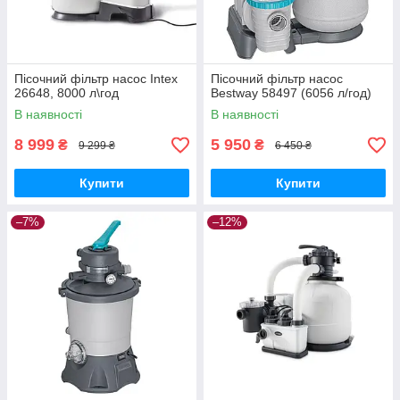
Пісочний фільтр насос Intex
Пісочний фільтр насос
26648, 8000 л\год
Bestway 58497 (6056 л/год)
В наявності
В наявності
8 999
5 950
₴
₴
9 299 ₴
6 450 ₴
Купити
Купити
–7%
–12%