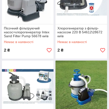
Пісочний фільтруючий
Хлорогенератор з фільтр-
насос+хлорогенератор Intex
насосом 220 В 54612\28672
Sand Filter Pump 56678 київ
київ
Немає в наявності
Немає в наявності
2
2
₴
₴