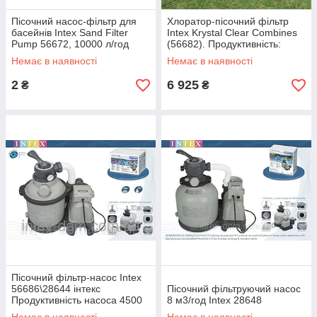
Пісочний насос-фільтр для
Хлоратор-пісочний фільтр
басейнів Intex Sand Filter
Intex Krystal Clear Combines
Pump 56672, 10000 л/год
(56682). Продуктивність:
10000 л/ч. київ
Немає в наявності
Немає в наявності
2
6 925
₴
₴
Пісочний фільтр-насос Intex
56686\28644 інтекс
Пісочний фільтруючий насос
Продуктивність насоса 4500
8 м3/год Intex 28648
л/год. київ