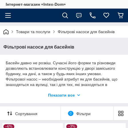
Інтернет-магазин «Intex-Dom»
Товари та послуги
Фільтрові насоси для басейнів
Фільтрові насоси для басейнів
Басейн давно не розкіш. Сучасні його форми та різновиди
дозволяють встановлювати конструкцію у дворі заміського
будинку, на дачі, а також у будь-яких інших умовах.
Фільтрової насос – необхідний атрибут як для басейнів, що
знаходяться на вулиці, так і для тих, які знаходяться в
закритому приміщенні або під навісом, тентом і т. д.
Показати все
В інтернет-магазині Intex-Dom.com.ua ви можете замовити
пісочний або картріджний фільтрової насос, оформивши
покупку всього за кілька хвилин.
Сортування
0
Фільтри
Пісочний і картріджний фільтрові
–6%
–3%