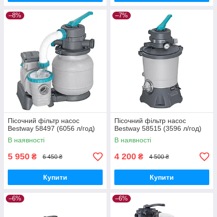
–8%
–7%
Пісочний фільтр насос
Пісочний фільтр насос
Bestway 58497 (6056 л/год)
Bestway 58515 (3596 л/год)
В наявності
В наявності
5 950
4 200
₴
₴
6 450 ₴
4 500 ₴
Купити
Купити
–6%
–6%