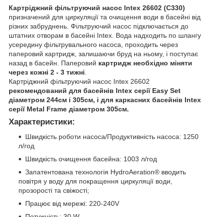
Картріджний фільтруючий насос Intex 26602 (C330)
призначений для циркуляції та очищення води в басейні від
різних забруднень. Фільтруючий насос підключається до
штатних отворам в басейні Intex. Вода надходить по шлангу
усередину фільтрувального насоса, проходить через
паперовий картридж, залишаючи бруд на ньому, і поступає
назад в басейн. Паперовий
картридж необхідно міняти
через кожні 2 - 3 тижні
.
Картріджний фільтруючий насос Intex 26602
рекомендований для басейнів Intex серії Easy Set
діаметром 244см і 305см, і для каркасних басейнів Intex
серії Metal Frame діаметром 305см.
Характеристики:
Швидкість роботи насоса/Продуктивність насоса: 1250
л/год
Швидкість очищення басейна: 1003 л/год
Запатентована технологія HydroAeration® вводить
повітря у воду для покращення циркуляції води,
прозорості та свіжості;
Працює від мережі: 220-240V
Потужність: 30 W