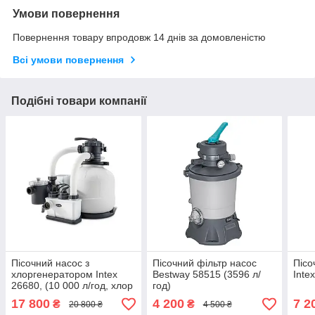
Умови повернення
Повернення товару впродовж 14 днів за домовленістю
Всі умови повернення
Подібні товари компанії
Пісочний насос з
Пісочний фільтр насос
Пісо
хлоргенератором Intex
Bestway 58515 (3596 л/
Inte
26680, (10 000 л/год, хлор
год)
11 г/год)
17 800
4 200
7 2
₴
₴
20 800 ₴
4 500 ₴