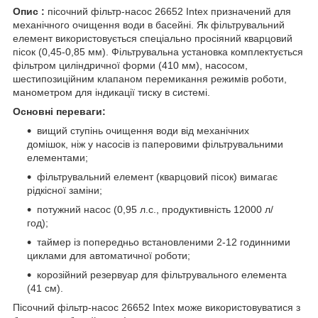
Опис
:
пісочний фільтр-насос 26652 Intex призначений для
механічного очищення води в басейні. Як фільтрувальний
елемент використовується спеціально просіяний кварцовий
пісок (0,45-0,85 мм). Фільтрувальна установка комплектується
фільтром циліндричної форми (410 мм), насосом,
шестипозиційним клапаном перемикання режимів роботи,
манометром для індикації тиску в системі.
Основні переваги
:
вищий ступінь очищення води від механічних
домішок, ніж у насосів із паперовими фільтрувальними
елементами;
фільтрувальний елемент (кварцовий пісок) вимагає
рідкісної заміни;
потужний насос (0,95 л.с., продуктивність 12000 л/
год);
таймер із попередньо встановленими 2-12 годинними
циклами для автоматичної роботи;
корозійний резервуар для фільтрувального елемента
(41 см).
Пісочний фільтр-насос 26652 Intex може використовуватися з