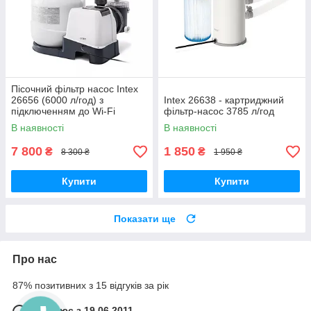
Пісочний фільтр насос Intex
26656 (6000 л/год) з
Intex 26638 - картриджний
підключенням до Wi-Fi
фільтр-насос 3785 л/год
В наявності
В наявності
7 800
1 850
₴
₴
8 300 ₴
1 950 ₴
Купити
Купити
Показати ще
Про нас
87% позитивних з 15 відгуків за рік
Працює з 19.06.2011