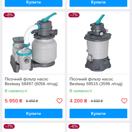
Купити
Купити
–8%
–7%
Пісочний фільтр насос
Пісочний фільтр насос
Bestway 58497 (6056 л/год)
Bestway 58515 (3596 л/год)
В наявності
В наявності
5 950
4 200
₴
₴
6 450 ₴
4 500 ₴
Купити
Купити
–7%
–6%