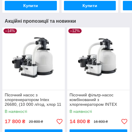
Купити
Купити
Акційні пропозиції та новинки
–14%
–12%
Пісочний насос з
Пісочний фільтр-насос
хлоргенератором Intex
комбінований з
26680, (10 000 л/год, хлор 11
хлоргенератором INTEX
г/год)
26676 (6 тис. л/год; 7 гр)
В наявності
В наявності
17 800
14 800
₴
₴
20 800 ₴
16 800 ₴