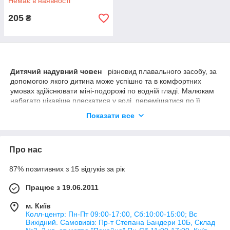
Немає в наявності
205
₴
Дитячий надувний човен
різновид плавального засобу, за
допомогою якого дитина може успішно та в комфортних
умовах здійснювати міні-подорожі по водній гладі. Малюкам
набагато цікавіше плескатися у воді, переміщатися по її
поверхні, не надягаючи надувного кола, а комфортно
Показати все
розміщуючись всередині такого кораблика. Дитина зможе
відчути себе справжнім героєм-мореплавцем, якщо батьки
приймуть рішення
купити дитячий надувний човен
.
Про нас
Ми пропонуємо широкий асортимент виробів,
використовуючи які можна успішно організувати літній
87% позитивних з 15 відгуків за рік
відпочинок, супроводжується яскравими спогадами. Він буде
сприяти фізичному розвитку малюка.
Працює з 19.06.2011
Надувний човен для дітей:
м. Київ
характеристики
Колл-центр: Пн-Пт 09:00-17:00, Сб:10:00-15:00; Вс
Вихідний. Самовивіз: Пр-т Степана Бандери 10Б, Склад
До надувним плавальним засобів пред'являються підвищені