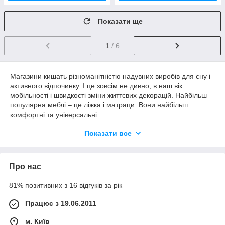
Показати ще
1
/ 6
Магазини кишать різноманітністю надувних виробів для сну і
активного відпочинку. І це зовсім не дивно, в наш вік
мобільності і швидкості зміни життєвих декорацій. Найбільш
популярна меблі – це ліжка і матраци. Вони найбільш
комфортні та універсальні.
Чому варто вибрати надувний матрац
Показати все
Надувні матраци
стануть в нагоді вам на природі, на дачі
або в поході. На відміну від повітряних ліжок, вони
компактніше і легше поміщаються в намет.
Про нас
Надувний спальний матрац легко перевозити, надувати і
81% позитивних з 16 відгуків за рік
здувати, склавши його в компактну упаковку.
Купити надувний матрац для сну рекомендуємо тим, хто хоче
Працює з 19.06.2011
отримати більш гігієнічний догляд продукт. По-перше, він не
вбирає вологу, будь то сік, газована вода або виділення поту.
м. Київ