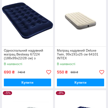
Односпальний надувний
Матрац надувний Deluxe
матрац Bestway 67224
Twin, 99х191х25 см 64101
(188х99х22/28 см) з
INTEX
вбудованим ножним насосом
В наявності
В наявності
690
550
₴
₴
740 ₴
600 ₴
Купити
Купити
–5%
–8%