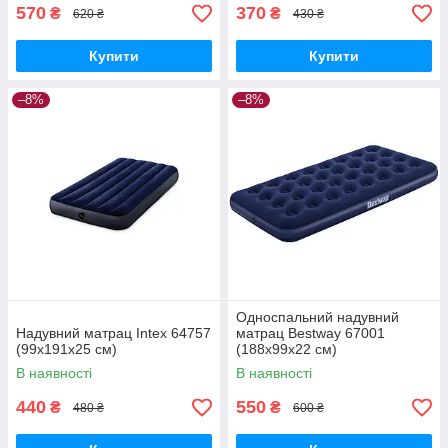
570
370
₴
₴
620 ₴
430 ₴
Купити
Купити
–8%
–8%
Односпальний надувний
Надувний матрац Intex 64757
матрац Bestway 67001
(99x191x25 см)
(188x99x22 см)
В наявності
В наявності
440
550
₴
₴
480 ₴
600 ₴