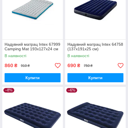
Надувний матрац Intex 67999
Надувний матрац Intex 64758
Camping Mat 193х127х24 см
(137x191x25 см)
В наявності
В наявності
860
690
₴
₴
910 ₴
750 ₴
Купити
Купити
–8%
–6%