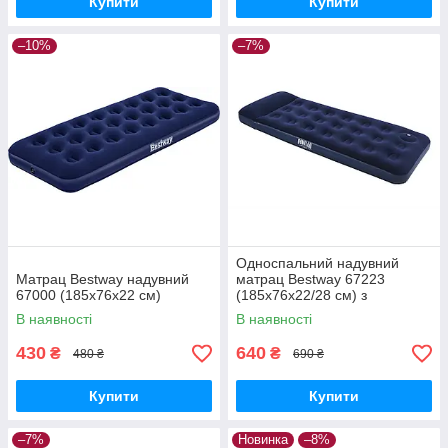
Купити
Купити
–10%
–7%
Односпальний надувний
Матрац Bestway надувний
матрац Bestway 67223
67000 (185х76х22 см)
(185х76х22/28 см) з
вбудованим ножним насосом
В наявності
В наявності
430
640
₴
₴
480 ₴
690 ₴
Купити
Купити
–7%
Новинка
–8%