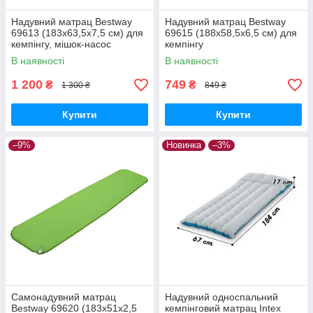
Надувний матрац Bestway
Надувний матрац Bestway
69613 (183х63,5х7,5 см) для
69615 (188х58,5х6,5 см) для
кемпінгу, мішок-насос
кемпінгу
В наявності
В наявності
1 200
749
₴
₴
1 300 ₴
849 ₴
Купити
Купити
–9%
Новинка
–3%
Самонадувний матрац
Надувний односпальний
Bestway 69620 (183х51х2,5
кемпінговий матрац Intex