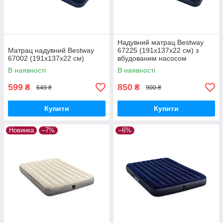
Надувний матрац Bestway
Матрац надувний Bestway
67225 (191х137х22 см) з
67002 (191х137х22 см)
вбудованим насосом
В наявності
В наявності
599
850
₴
₴
649 ₴
900 ₴
Купити
Купити
Новинка
–7%
–6%