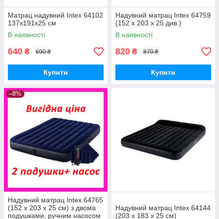
Матрац надувний Intex 64102
Надувний матрац Intex 64759
137х191х25 см
(152 х 203 х 25 див.)
В наявності
В наявності
640
820
₴
₴
690 ₴
870 ₴
Купити
Купити
–8%
Надувний матрац Intex 64765
(152 х 203 х 25 см) з двома
Надувний матрац Intex 64144
подушками, ручним насосом
(203 x 183 x 25 см)