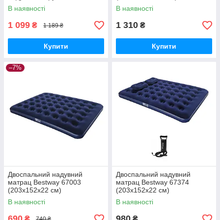
В наявності
В наявності
1 099
1 310
₴
₴
1 189 ₴
Купити
Купити
–7%
Двоспальний надувний
Двоспальний надувний
матрац Bestway 67003
матрац Bestway 67374
(203х152х22 см)
(203х152х22 см)
В наявності
В наявності
690
980
₴
₴
740 ₴