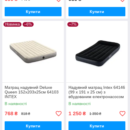
Купити
Купити
Новинка
–6%
–7%
Матрац надувний Deluxe
Надувний матрац Intex 64146
Queen 152х203х25см 64103
(99 x 191 x 25 см) з
INTEX
вбудованим електронасосом
В наявності
В наявності
768
1 250
₴
₴
818 ₴
1 350 ₴
Купити
Купити