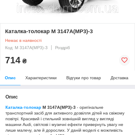
Каталка-толокар M 3147A(MP3)-3
Немає в наявності
Код: M 3147A(MP3)-3
Роздріб
714
₴
Опис
Характеристики
Відгуки про товар
Доставка
Опис
Каталка-толокар
M 3147A(MP3)-3
- оригінальне
транспортний засіб для активного дозвілля дітей на свіжому
повітрі. Красивий і стильний зовнішній вигляд у вигляді
машини Audi, світлові і музичні ефекти привернуть увагу не
лише малечу, але й дорослих. У даній моделі є можливість