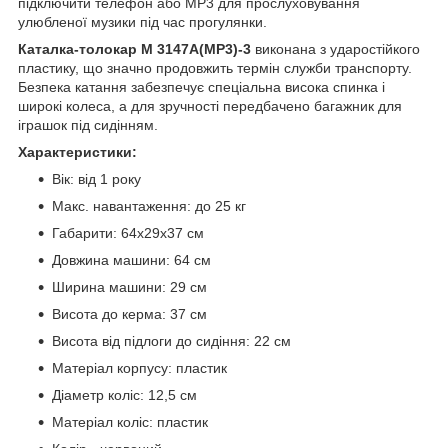
підключити телефон або МР3 для прослуховування
улюбленої музики під час прогулянки.
Каталка-толокар M 3147A(MP3)-3
виконана з ударостійкого
пластику, що значно продовжить термін служби транспорту.
Безпека катання забезпечує спеціальна висока спинка і
широкі колеса, а для зручності передбачено багажник для
іграшок під сидінням.
Характеристики:
Вік: від 1 року
Макс. навантаження: до 25 кг
Габарити: 64х29х37 см
Довжина машини: 64 см
Ширина машини: 29 см
Висота до керма: 37 см
Висота від підлоги до сидіння: 22 см
Матеріал корпусу: пластик
Діаметр коліс: 12,5 см
Матеріал коліс: пластик