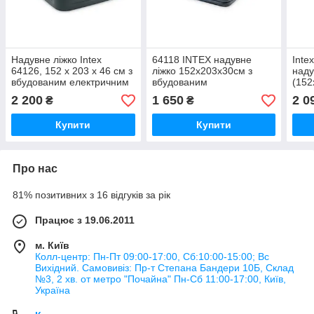
Надувне ліжко Intex
64118 INTEX надувне
Inte
64126, 152 х 203 х 46 см з
ліжко 152х203х30см з
наду
вбудованим електричним
вбудованим
(152
насосом
електронасосом
вбу
2 200
1 650
2 0
₴
₴
еле
Купити
Купити
Про нас
81% позитивних з 16 відгуків за рік
Працює з 19.06.2011
м. Київ
Колл-центр: Пн-Пт 09:00-17:00, Сб:10:00-15:00; Вс
Вихідний. Самовивіз: Пр-т Степана Бандери 10Б, Склад
№3, 2 хв. от метро "Почайна" Пн-Cб 11:00-17:00, Київ,
Україна