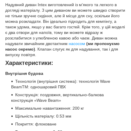
Надувний диван Intex виготовлений із м'якого та легкого в
догляді матеріалу. З цим диваном ви можете швидко створити
не тільки зручне сидіння, але й місце для сну, оскільки його
можна розкладати. Він ідеально підходить для кемпінгу, а
також удома, якщо у вас багато гостей. Крім того, у цій моделі
є два отвори для напоїв, тому ви можете відразу ж
розслабитися з улюбленою кавою або чаєм. Диван можна
надувати звичайним двотактним
насосом
(ми пропонуємо
насос окремо)
. Клапан слугує як для надування, так і для
випуску повітря.
Характеристики:
Внутрішня будова
Технологія (внутрішня система): технологія Wave
BeamTM: одношаровий ПВХ
Конструкція: поздовжня, вертикально-балкова
конструкція «Wave Beam»
Максимальне навантаження: 200 кг
Щільність матеріалу: 0.53 мм
Покриття: флоковане