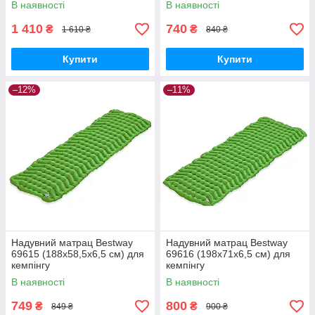
В наявності
В наявності
1 410
740
₴
₴
1 610 ₴
840 ₴
Купити
Купити
–12%
–11%
Надувний матрац Bestway
Надувний матрац Bestway
69615 (188х58,5х6,5 см) для
69616 (198х71х6,5 см) для
кемпінгу
кемпінгу
В наявності
В наявності
749
800
₴
₴
849 ₴
900 ₴