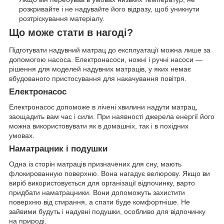
розкривайте і не надувайте його відразу, щоб уникнути
розтріскування матеріалу.
Що може стати в нагоді?
Підготувати надувний матрац до експлуатації можна лише за
допомогою насоса. Електронасоси, ножні і ручні насоси —
рішення для моделей надувних матраців, у яких немає
вбудованого пристосування для накачування повітря.
Електронасос
Електронасос допоможе в лічені хвилини надути матрац,
заощадить вам час і сили. При наявності джерела енергії його
можна використовувати як в домашніх, так і в похідних
умовах.
Наматрацник і подушки
Одна із сторін матраців призначених для сну, мають
флокированную поверхню. Вона нагадує велюрову. Якщо ви
виріб використовується для організації відпочинку, варто
придбати наматрацники. Вони допоможуть захистити
поверхню від стирання, а спати буде комфортніше. Не
зайвими будуть і надувні подушки, особливо для відпочинку
на природі.