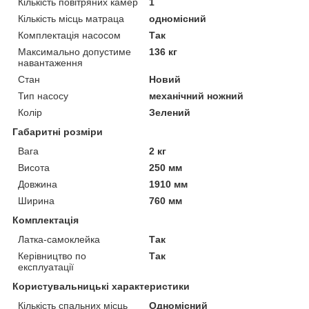
Кількість повітряних камер
1
Кількість місць матраца
одномісний
Комплектація насосом
Так
Максимально допустиме
136 кг
навантаження
Стан
Новий
Тип насосу
механічний ножний
Колір
Зелений
Габаритні розміри
Вага
2 кг
Висота
250 мм
Довжина
1910 мм
Ширина
760 мм
Комплектація
Латка-самоклейка
Так
Керівництво по
Так
експлуатації
Користувальницькі характеристики
Кількість спальних місць
Одномісний