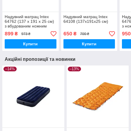
Надувний матрац Intex
Надувний матрац Intex
Наду
64762 (137 x 191 x 25 см)
64108 (137x191x25 см)
6476
з вбудованим ножним
з но
насосом
899
650
950
₴
₴
973 ₴
700 ₴
Купити
Купити
Акційні пропозиції та новинки
–14%
–13%