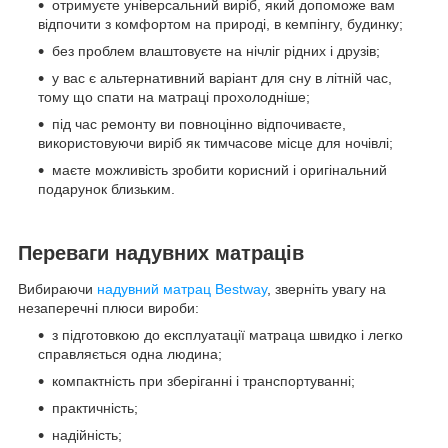
отримуєте універсальний виріб, який допоможе вам
відпочити з комфортом на природі, в кемпінгу, будинку;
без проблем влаштовуєте на нічліг рідних і друзів;
у вас є альтернативний варіант для сну в літній час,
тому що спати на матраці прохолодніше;
під час ремонту ви повноцінно відпочиваєте,
використовуючи виріб як тимчасове місце для ночівлі;
маєте можливість зробити корисний і оригінальний
подарунок близьким.
Переваги надувних матраців
Вибираючи
надувний матрац Bestway
, зверніть увагу на
незаперечні плюси вироби:
з підготовкою до експлуатації матраца швидко і легко
справляється одна людина;
компактність при зберіганні і транспортуванні;
практичність;
надійність;