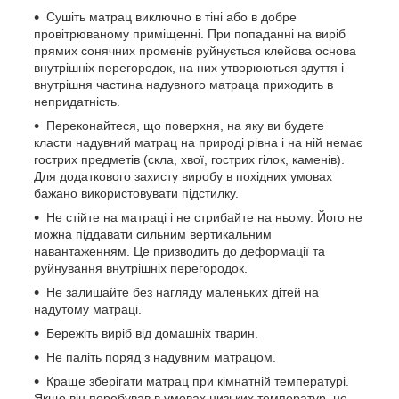
Сушіть матрац виключно в тіні або в добре
провітрюваному приміщенні. При попаданні на виріб
прямих сонячних променів руйнується клейова основа
внутрішніх перегородок, на них утворюються здуття і
внутрішня частина надувного матраца приходить в
непридатність.
Переконайтеся, що поверхня, на яку ви будете
класти надувний матрац на природі рівна і на ній немає
гострих предметів (скла, хвої, гострих гілок, каменів).
Для додаткового захисту виробу в похідних умовах
бажано використовувати підстилку.
Не стійте на матраці і не стрибайте на ньому. Його не
можна піддавати сильним вертикальним
навантаженням. Це призводить до деформації та
руйнування внутрішніх перегородок.
Не залишайте без нагляду маленьких дітей на
надутому матраці.
Бережіть виріб від домашніх тварин.
Не паліть поряд з надувним матрацом.
Краще зберігати матрац при кімнатній температурі.
Якщо він перебував в умовах низьких температур, не