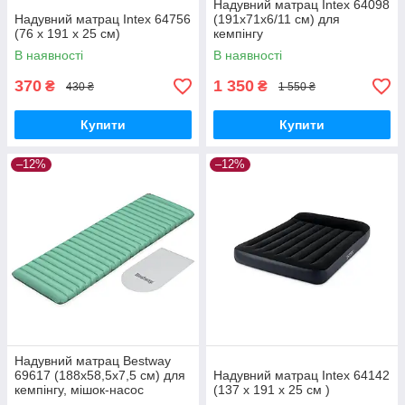
Надувний матрац Intex 64098
Надувний матрац Intex 64756
(191х71х6/11 см) для
(76 x 191 x 25 см)
кемпінгу
В наявності
В наявності
370
1 350
₴
₴
430 ₴
1 550 ₴
Купити
Купити
–12%
–12%
Надувний матрац Bestway
69617 (188х58,5х7,5 см) для
Надувний матрац Intex 64142
кемпінгу, мішок-насос
(137 x 191 x 25 см )