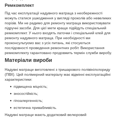
Ремкомплект
Під час експлуатації надувного матраца з необережності
можуть статися ушкодження у вигляді проколів або невеликих
порізів. Ми не радимо для ремонту матраца використовувати
підручні засоби. Для цієї мети краще підійдуть спеціальний
ремкомплект. У нього входять латочки і спеціальний клей для
ремонту надувного матраца. При необхідності ми
проконсультуємо вас з усіх питань, які стосуються
послідовності проведення ремонтних робіт. Використання
ремкомплекту гарантовано продовжить термін служби виробу.
Матеріали вироби
Надувні матраци виготовлені з тришарового полівінілхлориду
(ПВХ). Цей полімерний матеріалу має відмінні експлуатаційні
характеристики:
підвищена міцність;
зносостійкість;
гіпоалергенність;
естетична привабливість.
Надувні матраци мають додатковий велюровий