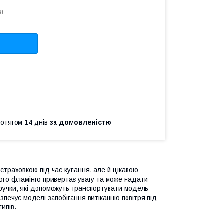
8
ротягом 14 днів
за домовленістю
 страховкою під час купання, але й цікавою
вого фламінго привертає увагу та може надати
 ручки, які допоможуть транспортувати модель
зпечує моделі запобігання витіканню повітря під
ипів.