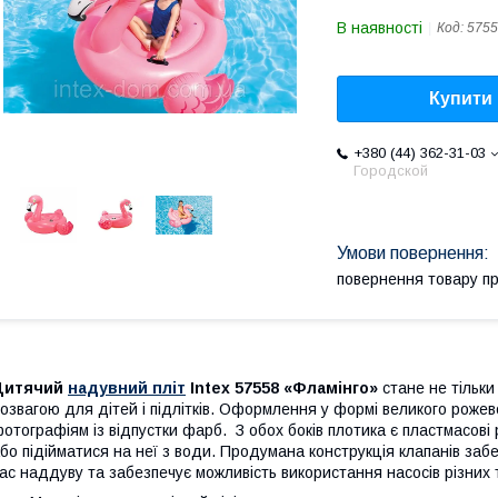
В наявності
Код:
5755
Купити
+380 (44) 362-31-03
Городской
повернення товару п
Дитячий
надувний пліт
Intex 57558 «Фламінго»
стане не тільки
озвагою для дітей і підлітків. Оформлення у формі великого роже
отографіям із відпустки фарб. З обох боків плотика є пластмасові
бо підійматися на неї з води. Продумана конструкція клапанів забе
ас наддуву та забезпечує можливість використання насосів різних т