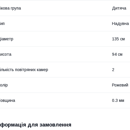
ікова група
Дитяча
ип
Надувна
іаметр
135 см
исота
94 см
ількість повітряних камер
2
олір
Рожевий
Товщина
0.3 мм
нформація для замовлення