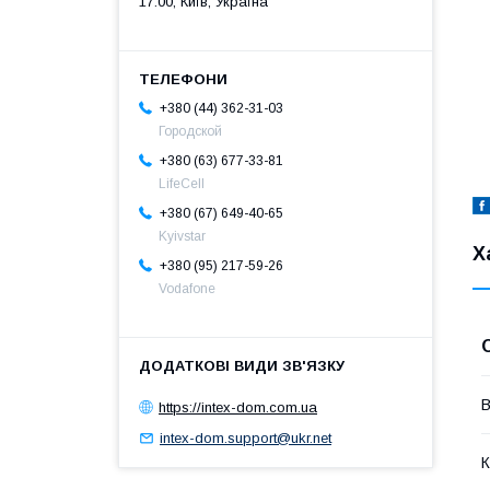
17:00, Київ, Україна
+380 (44) 362-31-03
Городской
+380 (63) 677-33-81
LifeCell
+380 (67) 649-40-65
Kyivstar
Х
+380 (95) 217-59-26
Vodafone
В
https://intex-dom.com.ua
intex-dom.support@ukr.net
К