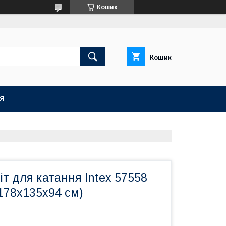
Кошик
Кошик
ІЯ
т для катання Intex 57558
178х135х94 см)