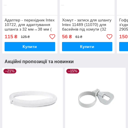
Адаптер - перехідник Intex
Хомут - затиск для шлангу
Гоф
10722, для адаптування
Intex 11489 (11070) для
з'єд
шланга з 32 мм→38 мм (
басейнів під хомути (32
2905
1 шт.)
мм)
115
56
150
₴
₴
125 ₴
61 ₴
Купити
Купити
Акційні пропозиції та новинки
–21%
–15%