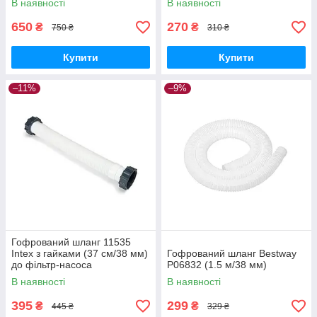
В наявності
В наявності
650
270
₴
₴
750 ₴
310 ₴
Купити
Купити
–11%
–9%
Гофрований шланг 11535
Intex з гайками (37 см/38 мм)
Гофрований шланг Bestway
до фільтр-насоса
P06832 (1.5 м/38 мм)
В наявності
В наявності
395
299
₴
₴
445 ₴
329 ₴