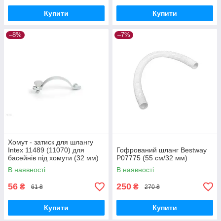
Купити
Купити
–8%
–7%
Хомут - затиск для шлангу
Intex 11489 (11070) для
Гофрований шланг Bestway
басейнів під хомути (32 мм)
P07775 (55 см/32 мм)
В наявності
В наявності
56
250
₴
₴
61 ₴
270 ₴
Купити
Купити