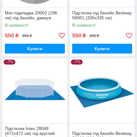
Мат-підкладка 20002 (196
Підстилка під басейн Bestway
см) під басейн, джакузі
58001 (335х335 см)
В наявності
В наявності
550
550
₴
₴
650 ₴
600 ₴
Купити
Купити
–7%
–7%
Підстилка Intex 28048
(472х472 см) під круглий
Підстилка під басейн Bestway