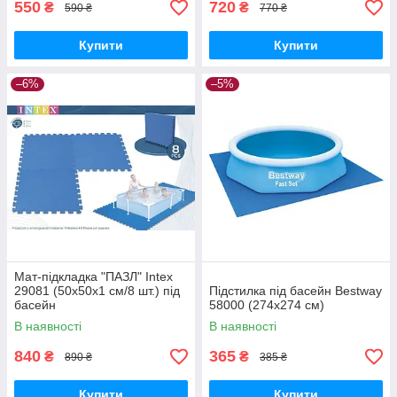
550
720
₴
₴
590 ₴
770 ₴
Купити
Купити
–6%
–5%
Мат-підкладка "ПАЗЛ" Intex
29081 (50х50х1 см/8 шт.) під
Підстилка під басейн Bestway
басейн
58000 (274х274 см)
В наявності
В наявності
840
365
₴
₴
890 ₴
385 ₴
Купити
Купити