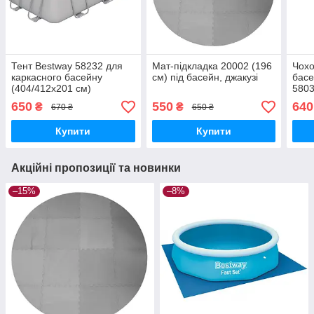
Тент Bestway 58232 для
Мат-підкладка 20002 (196
Чохо
каркасного басейну
см) під басейн, джакузі
басе
(404/412х201 см)
5803
650
550
640
₴
₴
670 ₴
650 ₴
Купити
Купити
Акційні пропозиції та новинки
–15%
–8%