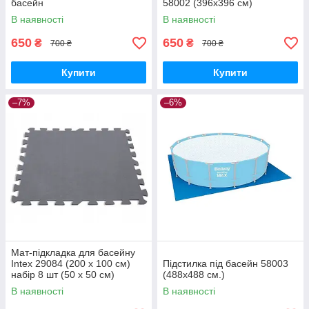
басейн
58002 (396х396 см)
В наявності
В наявності
650
650
₴
₴
700 ₴
700 ₴
Купити
Купити
–7%
–6%
Мат-підкладка для басейну
Intex 29084 (200 х 100 см)
Підстилка під басейн 58003
набір 8 шт (50 x 50 см)
(488х488 см.)
В наявності
В наявності