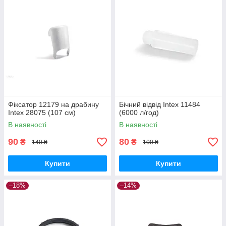
Фіксатор 12179 на драбину
Бічний відвід Intex 11484
Intex 28075 (107 см)
(6000 л/год)
В наявності
В наявності
90
80
₴
₴
140 ₴
100 ₴
Купити
Купити
–18%
–14%