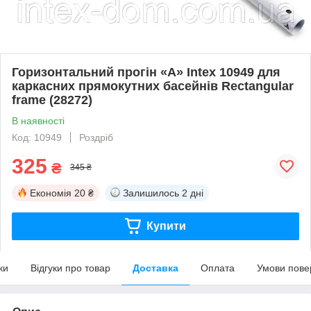
Горизонтальний прогін «A» Intex 10949 для
каркасних прямокутних басейнів Rectangular
frame (28272)
В наявності
Код: 10949
Роздріб
325
₴
345 ₴
Економія
20 ₴
Залишилось
2 дні
Купити
ки
Відгуки про товар
Доставка
Оплата
Умови пове