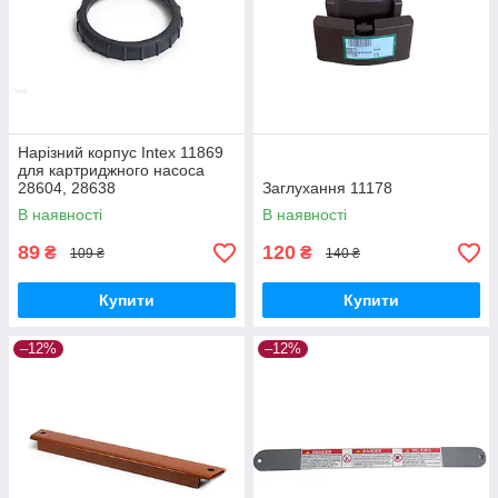
Нарізний корпус Intex 11869
для картриджного насоса
28604, 28638
Заглухання 11178
В наявності
В наявності
89
120
₴
₴
109 ₴
140 ₴
Купити
Купити
–12%
–12%