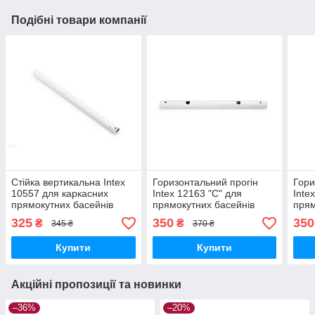
Подібні товари компанії
Стійка вертикальна Intex
Горизонтальний прогін
Гори
10557 для каркасних
Intex 12163 "С" для
Inte
прямокутних басейнів
прямокутних басейнів
прям
Small Frame,Rectangular
Prism Frame (400х200 см)
Pris
325
350
350
₴
₴
345 ₴
370 ₴
frame
Купити
Купити
Акційні пропозиції та новинки
–36%
–20%