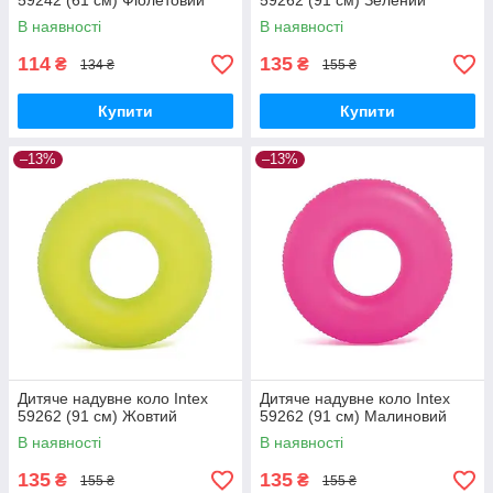
59242 (61 см) Фіолетовий
59262 (91 см) Зелений
В наявності
В наявності
114
135
₴
₴
134 ₴
155 ₴
Купити
Купити
–13%
–13%
Дитяче надувне коло Intex
Дитяче надувне коло Intex
59262 (91 см) Жовтий
59262 (91 см) Малиновий
В наявності
В наявності
135
135
₴
₴
155 ₴
155 ₴