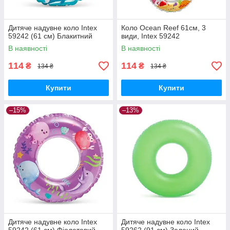
Дитяче надувне коло Intex
Коло Ocean Reef 61см, 3
59242 (61 см) Блакитний
види, Intex 59242
В наявності
В наявності
114
114
₴
₴
134 ₴
134 ₴
Купити
Купити
–15%
–13%
Дитяче надувне коло Intex
Дитяче надувне коло Intex