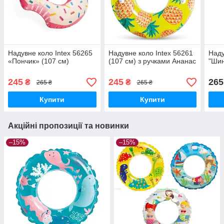
Надувне коло Intex 56265
Надувне коло Intex 56261
Наду
«Пончик» (107 см)
(107 см) з ручками Ананас
"Шин
245
245
265
₴
₴
265 ₴
265 ₴
Купити
Купити
Акційні пропозиції та новинки
–15%
–15%