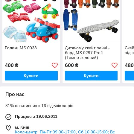
Ролики MS 0038
Дитячому скейт пенні -
Скей
борд MS 0297 Profi
під
(Темно-зелений)
400
600
480
₴
₴
Купити
Купити
Про нас
81% позитивних з 16 відгуків за рік
Працює з 19.06.2011
м. Київ
Колл-центр: Пн-Пт 09:00-17:00, Сб:10:00-15:00; Вс