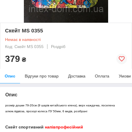
Скейт MS 0355
Немає в наявності
Код: Скейт MS 0355
Роздріб
379
₴
Опис
Відгуки про товар
Доставка
Оплата
Умови
Опис
розмір дошки 79-20см (9 шарів китайського клена), верх наждачка, посилена
алюм.підвіска, прозорі колеса ПУ 50мм, 6 видів, розібрані
Скейт спортивний
напівпрофесійний