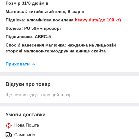
Розмір 31*8 дюймів
Матеріал: китайський клен, 9 шарів
Підвіска: алюмінієва посилена
heavy
duty
(до 100 кг)
Колеса:
PU
50мм прозорі
Підшипники:
ABEC
-5
Спосіб нанесення малюнка: наждачка на лицьовій
стороні малюнок-термодрук на днище скейта
Приховати
Відгуки про товар
Ще немає відгуків про цей товар
Умови доставки
Нова Пошта
Самовивіз