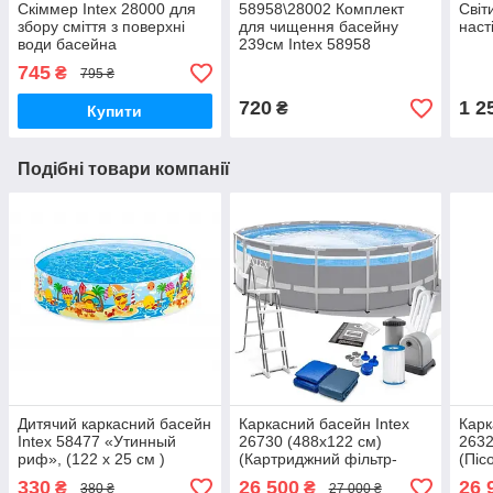
Скіммер Intex 28000 для
58958\28002 Комплект
Світ
збору сміття з поверхні
для чищення басейну
наст
води басейна
239см Intex 58958
745
₴
795 ₴
720
1 2
₴
Купити
Подібні товари компанії
Дитячий каркасний басейн
Каркасний басейн Intex
Карк
Intex 58477 «Утинный
26730 (488x122 см)
2632
риф», (122 х 25 см )
(Картриджний фільтр-
(Піс
насос 3785 л/год, сходи,
000 
330
26 500
26 
₴
₴
380 ₴
27 000 ₴