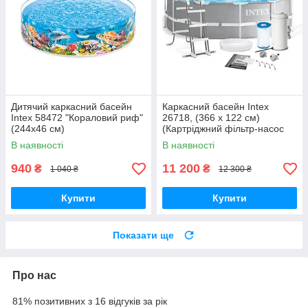
Дитячий каркасний басейн
Каркасний басейн Intex
Intex 58472 "Кораловий риф"
26718, (366 x 122 см)
(244х46 см)
(Картріджний фільтр-насос
3785 л/год, драбина)
В наявності
В наявності
940
11 200
₴
₴
1 040 ₴
12 300 ₴
Купити
Купити
Показати ще
Про нас
81% позитивних з 16 відгуків за рік