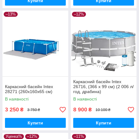
Купити
Купити
–13%
–12%
Каркасний басейн Intex
Каркасний басейн Intex
26716, (366 x 99 см) (2 006 л/
28271 (260х160х65 см)
год, драбина)
В наявності
В наявності
3 250
8 900
₴
₴
3 750 ₴
10 100 ₴
Купити
Купити
Уценка%
–12%
–11%