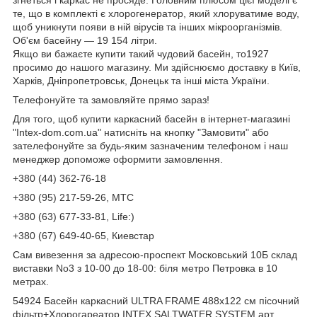
те, що в комплекті є хлорогенератор, який хлоруватиме воду,
щоб уникнути появи в ній вірусів та інших мікроорганізмів.
Об'єм басейну — 19 154 літри.
Якщо ви бажаєте купити такий чудовий басейн, то1927
просимо до нашого магазину. Ми здійснюємо доставку в Київ,
Харків, Дніпропетровськ, Донецьк та інші міста України.
Телефонуйте та замовляйте прямо зараз!
Для того, щоб купити каркасний басейн в інтернет-магазині
"Intex-dom.com.ua" натисніть на кнопку "Замовити" або
зателефонуйте за будь-яким зазначеним телефоном і наш
менеджер допоможе оформити замовлення.
+380 (44) 362-76-18
+380 (95) 217-59-26, МТС
+380 (63) 677-33-81, Life:)
+380 (67) 649-40-65, Киевстар
Сам вивезення за адресою-проспект Московський 10Б склад
виставки No3 з 10-00 до 18-00: біля метро Петровка в 10
метрах.
54924 Басейн каркасний ULTRA FRAME 488х122 см пісочний
фільтр+Хлорогареатор INTEX SALTWATER SYSTEM арт.