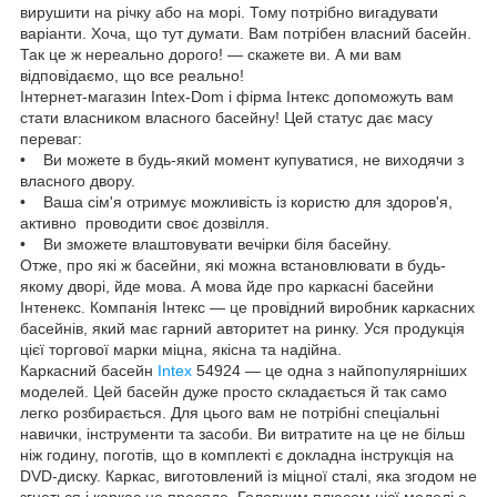
вирушити на річку або на морі. Тому потрібно вигадувати
варіанти. Хоча, що тут думати. Вам потрібен власний басейн.
Так це ж нереально дорого! — скажете ви. А ми вам
відповідаємо, що все реально!
Інтернет-магазин Intex-Dom і фірма Інтекс допоможуть вам
стати власником власного басейну! Цей статус дає масу
переваг:
• Ви можете в будь-який момент купуватися, не виходячи з
власного двору.
• Ваша сім'я отримує можливість із користю для здоров'я,
активно проводити своє дозвілля.
• Ви зможете влаштовувати вечірки біля басейну.
Отже, про які ж басейни, які можна встановлювати в будь-
якому дворі, йде мова. А мова йде про каркасні басейни
Інтенекс. Компанія Інтекс — це провідний виробник каркасних
басейнів, який має гарний авторитет на ринку. Уся продукція
цієї торгової марки міцна, якісна та надійна.
Каркасний басейн
Intex
54924 — це одна з найпопулярніших
моделей. Цей басейн дуже просто складається й так само
легко розбирається. Для цього вам не потрібні спеціальні
навички, інструменти та засоби. Ви витратите на це не більш
ніж годину, поготів, що в комплекті є докладна інструкція на
DVD-диску. Каркас, виготовлений із міцної сталі, яка згодом не
згнеться і каркас не просяде. Головним плюсом цієї моделі є