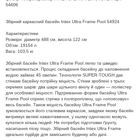
54606
Збірний каркасний басейн Intex Ultra Frame Pool 54924
Характеристики:
Розміри: діаметр 488 см, висота 122 см
Об'єм: 19154 л
Вага: 103,5 кг.
Збірний басейн Intex Ultra Frame Pool легко та швидко
встановлюється. Процес складання басейну до наповнення
водою займає 45 хвилин. Технологія SUPER-TOUGH дає
стінкам басейну потрійну міцність. Стінки зроблені з трьох
окремих шарів: два шари щільного вінілу й один — поліестер
для особливої міцності. Підтриманню форми басейну Ultra
Frame Pool сприяє стрічка з поліпропілену, що «опоясовує»
весь басейн. Також міцність басейну Ultra Frame Pool
зумовлюється його сталевим каркасом, завдяки якому басейн
витримує великі навантаження, у ньому одночасно можуть
купатися кілька людей. Не потребує підготовки ґрунту,
насипання піску тощо. Збірний басейн Intex Ultra Frame
ідеально підійде для заміського будинку або дачі.