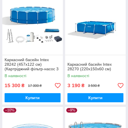
Каркасний басейн Intex
28242 (457x122 см)
Каркасний басейн Intex
(Картріджний фільтр-насос 3
28270 (220х150х60 см)
785 л/год, драбина, тент,
В наявності
В наявності
підстилка)
15 300
3 190
₴
₴
17 300 ₴
3 590 ₴
Купити
Купити
–10%
–9%