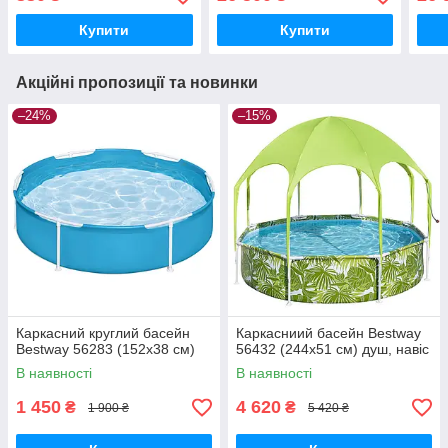
тент, підстилка)
підс
Купити
Купити
Акційні пропозиції та новинки
–24%
–15%
Каркасний круглий басейн
Каркасниий басейн Bestway
Bestway 56283 (152х38 см)
56432 (244х51 см) душ, навіс
В наявності
В наявності
1 450
4 620
₴
₴
1 900 ₴
5 420 ₴