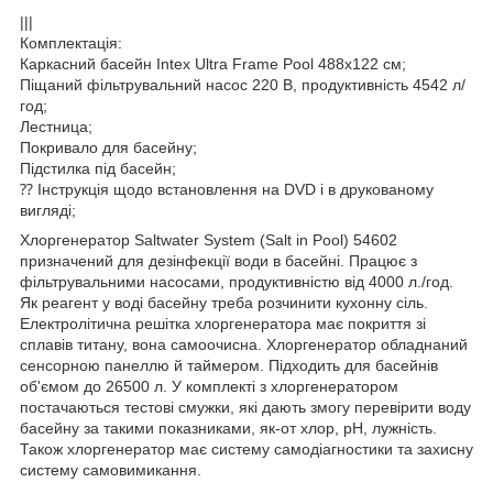
|||
Комплектація:
Каркасний басейн Intex Ultra Frame Pool 488х122 см;
Піщаний фільтрувальний насос 220 В, продуктивність 4542 л/
год;
Лестница;
Покривало для басейну;
Підстилка під басейн;
⁇ Інструкція щодо встановлення на DVD і в друкованому
вигляді;
Хлоргенератор Saltwater System (Salt in Pool) 54602
призначений для дезінфекції води в басейні. Працює з
фільтрувальними насосами, продуктивністю від 4000 л./год.
Як реагент у воді басейну треба розчинити кухонну сіль.
Електролітична решітка хлоргенератора має покриття зі
сплавів титану, вона самоочисна. Хлоргенератор обладнаний
сенсорною панеллю й таймером. Підходить для басейнів
об'ємом до 26500 л. У комплекті з хлоргенератором
постачаються тестові смужки, які дають змогу перевірити воду
басейну за такими показниками, як-от хлор, pH, лужність.
Також хлоргенератор має систему самодіагностики та захисну
систему самовимикання.