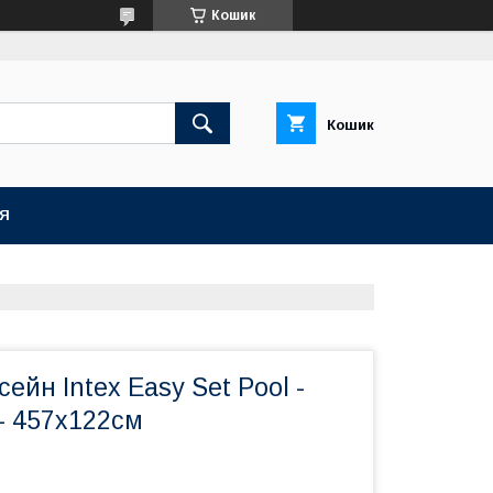
Кошик
Кошик
ІЯ
ейн Intex Easy Set Pool -
- 457х122см