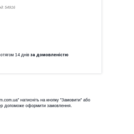
од:
54916
ротягом 14 днів
за домовленістю
m.com.ua" натисніть на кнопку "Замовити" або
ер допоможе оформити замовлення.