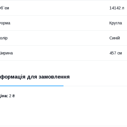
б`єм
14142 л
Форма
Кругла
олір
Синій
Ширина
457 см
нформація для замовлення
іна:
2 ₴