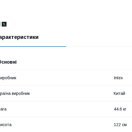
арактеристики
Основні
иробник
Intex
раїна виробник
Китай
ага
44.6 кг
исота
122 см