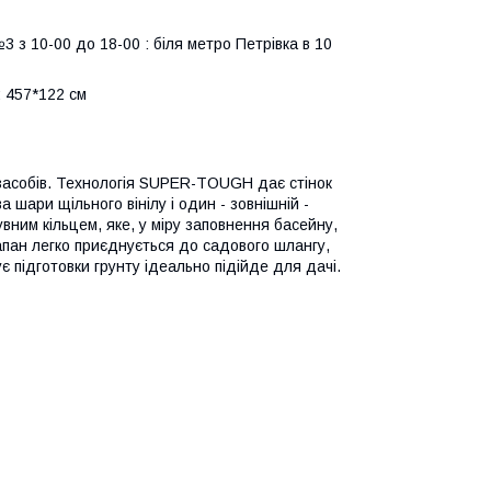
 з 10-00 до 18-00 : біля метро Петрівка в 10
: 457*122 см
 засобів. Технологія SUPER-TOUGH дає стінок
а шари щільного вінілу і один - зовнішній -
вним кільцем, яке, у міру заповнення басейну,
апан легко приєднується до садового шлангу,
є підготовки грунту ідеально підійде для дачі.