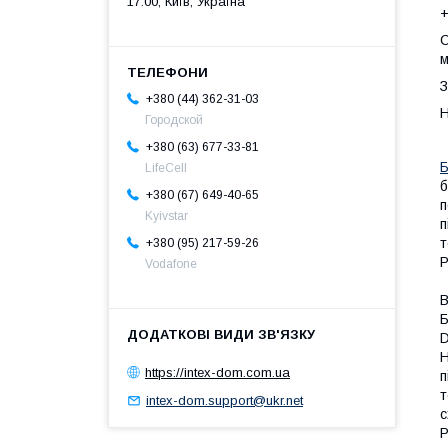
17:00, Київ, Україна
+
С
м
З
+380 (44) 362-31-03
Н
Городской
+380 (63) 677-33-81
Б
LifeCell
б
+380 (67) 649-40-65
п
Kyivstar
п
т
+380 (95) 217-59-26
Р
Vodafone
В
Б
D
Н
https://intex-dom.com.ua
п
т
intex-dom.support@ukr.net
с
Р