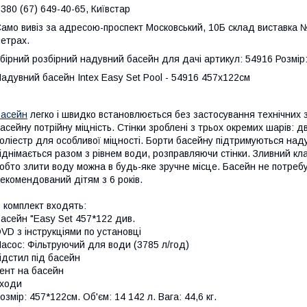
380 (67) 649-40-65, Київстар
амо вивіз за адресою-проспект Московський, 10Б склад виставка №3
етрах.
бірний розбірний надувний басейн для дачі артикул: 54916 Розмір
адувний басейн Intex Easy Set Pool - 54916 457х122см
асейн
легко і швидко встановлюється без застосування технічних
асейну потрійну міцність. Стінки зроблені з трьох окремих шарів: дв
оліестр для особливої міцності. Борти басейну підтримуються наду
іднімається разом з рівнем води, розправляючи стінки. Зливний кл
обто злити воду можна в будь-яке зручне місце. Басейн не потребу
екомендований дітям з 6 років.
 комплект входять:
асейн "Easy Set 457*122 див.
VD з інструкціями по установці
асос: Фільтруючий для води (3785 л/год)
ідстил під басейн
ент на басейн
ходи
озмір: 457*122см. Об'єм: 14 142 л. Вага: 44,6 кг.