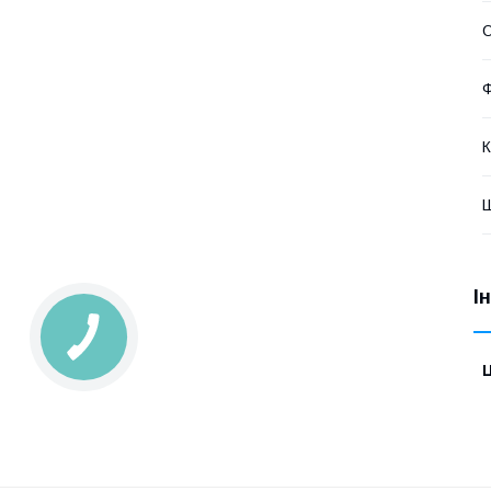
О
К
І
Ц