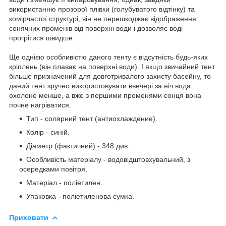
використанню прозорої плівки (голубуватого відтінку) та
комірчастої структурі, він не перешкоджає відображення
сонячних променів від поверхні води і дозволяє воді
прогрітися швидше.
Ще однією особливістю даного тенту є відсутність будь-яких
кріплень (він плаває на поверхні води). І якщо звичайний тент
більше призначений для довготривалого захисту басейну, то
даний тент зручно використовувати ввечері за ніч вода
охолоне менше, а вже з першими променями сонця вона
почне нагріватися.
Тип - солярний тент (антиохлаждение).
Колір - синій.
Діаметр (фактичний) - 348 див.
Особливість матеріалу - водовідштовхувальний, з
осередками повітря.
Матеріал - поліетилен.
Упаковка - поліетиленова сумка.
Приховати