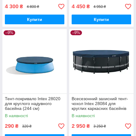
4 300
4 450
₴
₴
4 800 ₴
4 950 ₴
Купити
Купити
–9%
–9%
Тент-покривало Intex 28020
Всесезонний захисний тент-
для круглого надувного
чохол Intex 28084 для
басейна (244 см)
круглих каркасних басейнів
488 см
В наявності
В наявності
290
2 950
₴
₴
320 ₴
3 250 ₴