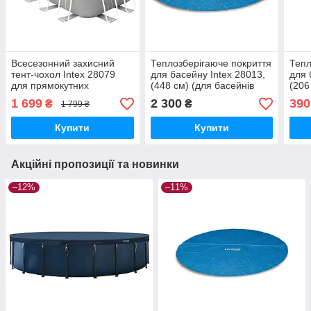
Всесезонний захисний
Теплозберігаюче покриття
Тепл
тент-чохол Intex 28079
для басейну Intex 28013,
для 
для прямокутних
(448 см) (для басейнів
(206
каркасних басейнів
457 см)
244 
1 699
2 300
390
₴
₴
1 799 ₴
400х200 см
Купити
Купити
Акційні пропозиції та новинки
–12%
–11%