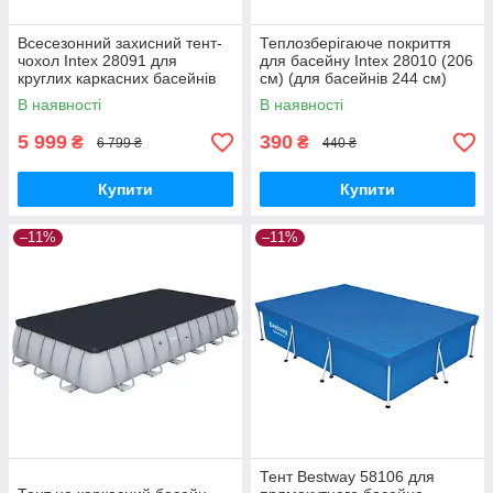
Всесезонний захисний тент-
Теплозберігаюче покриття
чохол Intex 28091 для
для басейну Intex 28010 (206
круглих каркасних басейнів
см) (для басейнів 244 см)
732 см
В наявності
В наявності
5 999
390
₴
₴
6 799 ₴
440 ₴
Купити
Купити
–11%
–11%
Тент Bestway 58106 для