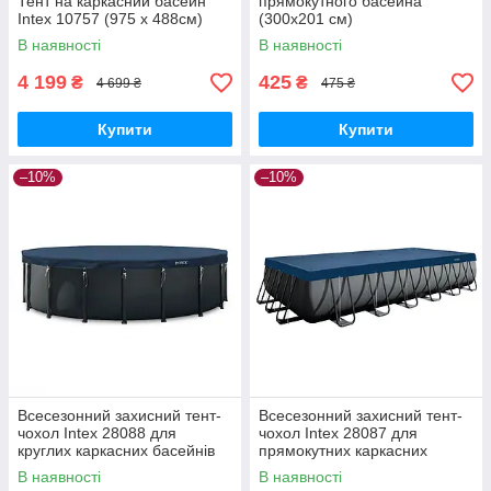
Тент на каркасний басейн
прямокутного басейна
Intex 10757 (975 х 488см)
(300х201 см)
В наявності
В наявності
4 199
425
₴
₴
4 699 ₴
475 ₴
Купити
Купити
–10%
–10%
Всесезонний захисний тент-
Всесезонний захисний тент-
чохол Intex 28088 для
чохол Intex 28087 для
круглих каркасних басейнів
прямокутних каркасних
610 см
басейнів 732х366 см
В наявності
В наявності