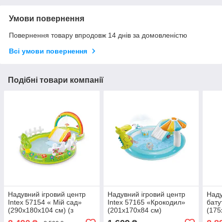
Умови повернення
Повернення товару впродовж 14 днів за домовленістю
Всі умови повернення
Подібні товари компанії
Надувний ігровий центр
Надувний ігровий центр
Наду
Intex 57154 « Мій сад»
Intex 57165 «Крокодил»
бату
(290х180х104 см) (з
(201х170х84 см)
(175
надувними іграшками,
O-Le