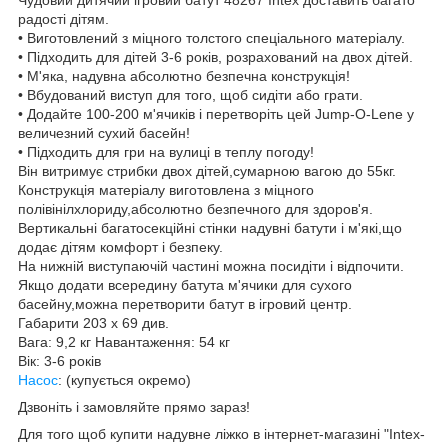
радості дітям.
• Виготовлений з міцного толстого спеціального матеріалу.
• Підходить для дітей 3-6 років, розрахований на двох дітей.
• М'яка, надувна абсолютно безпечна конструкція!
• Вбудований виступ для того, щоб сидіти або грати.
• Додайте 100-200 м'ячиків і перетворіть цей Jump-O-Lene у
величезний сухий басейн!
• Підходить для гри на вулиці в теплу погоду!
Він витримує стрибки двох дітей,сумарною вагою до 55кг.
Конструкція матеріалу виготовлена з міцного
полівінілхлориду,абсолютно безпечного для здоров'я.
Вертикальні багатосекційні стінки надувні батути і м'які,що
додає дітям комфорт і безпеку.
На нижній виступаючій частині можна посидіти і відпочити.
Якщо додати всередину батута м'ячики для сухого
басейну,можна перетворити батут в ігровий центр.
Габарити 203 х 69 див.
Вага: 9,2 кг Навантаження: 54 кг
Вік: 3-6 років
Насос
: (купується окремо)
Дзвоніть і замовляйте прямо зараз!
Для того щоб купити надувне ліжко в інтернет-магазині "Intex-