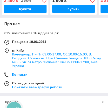
2 490
1 609
2 8
₴
₴
2 590 ₴
фонтаном і гіркою)
Купити
Купити
Про нас
81% позитивних з 16 відгуків за рік
Працює з 19.06.2011
м. Київ
Колл-центр: Пн-Пт 09:00-17:00, Сб:10:00-15:00; Вс
Вихідний. Самовивіз: Пр-т Степана Бандери 10Б, Склад
№3, 2 хв. от метро "Почайна" Пн-Cб 11:00-17:00, Київ,
Україна
Контакти
Сьогодні вихідний
Показати весь графік роботи
Про нас