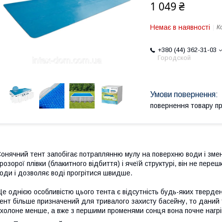
1 049 ₴
Немає в наявності
К
+380 (44) 362-31-03
Городской
повернення товару п
онячний тент запобігає потраплянню мулу на поверхню води і зме
розорої плівки (блакитного відбиття) і ячеїй структурі, він не пер
оди і дозволяє воді прогрітися швидше.
е однією особливістю цього тента є відсутність будь-яких твердень
ент більше призначений для тривалого захисту басейну, то даний т
холоне менше, а вже з першими променями сонця вона почне нагр