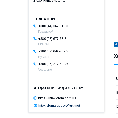
17:00, Київ, Україна
+380 (44) 362-31-03
Городской
+380 (63) 677-33-81
LifeCell
+380 (67) 649-40-65
Х
Kyivstar
+380 (95) 217-59-26
Vodafone
В
https://intex-dom.com.ua
intex-dom.support@ukr.net
К