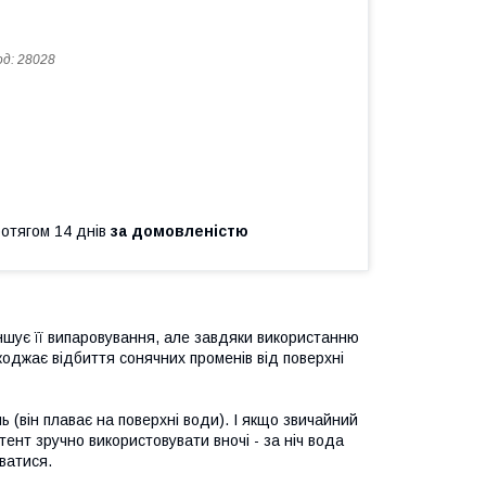
од:
28028
ротягом 14 днів
за домовленістю
ншує її випаровування, але завдяки використанню
ешкоджає відбиття сонячних променів від поверхні
 (він плаває на поверхні води). І якщо звичайний
ент зручно використовувати вночі - за ніч вода
іватися.