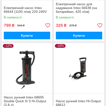
Електричний насос для
Електричний насос Intex
надування Intex 66638 (на
66644 (1100 л/хв) 220-240V
батарейках, 420 л/хв)
В наявності
В наявності
799
325
₴
₴
944 ₴
375 ₴
Купити
Купити
–12%
–10%
Насос ручний Intex 68605
Double Quick III S Hi-Output
Насос ручний Intex Hi-Output
(2.8 л)
68612