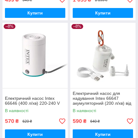
Купити
Купити
–8%
–8%
Електричний насос для
Електричний насос Intex
надування Intex 66647
66646 (400 л/хв) 220-240 V
акумуляторний (200 л/хв) від
USB 5V + LED ліхтар
В наявності
В наявності
570
590
₴
₴
620 ₴
640 ₴
Купити
Купити