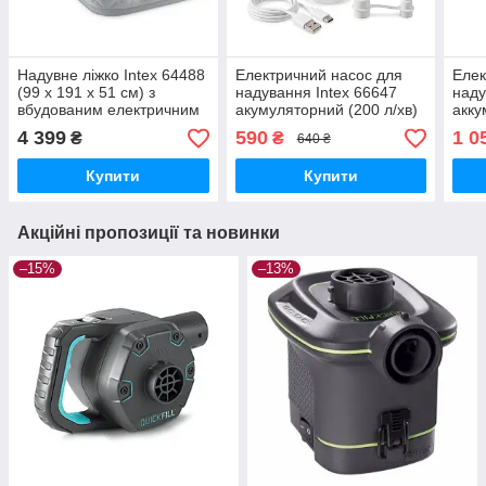
Надувне ліжко Intex 64488
Електричний насос для
Елек
(99 х 191 х 51 см) з
надування Intex 66647
наду
вбудованим електричним
акумуляторний (200 л/хв)
акку
насосом 220-240V
від USB 5V + LED ліхтар
від 
4 399
590
1 0
₴
₴
640 ₴
200
Купити
Купити
Акційні пропозиції та новинки
–15%
–13%