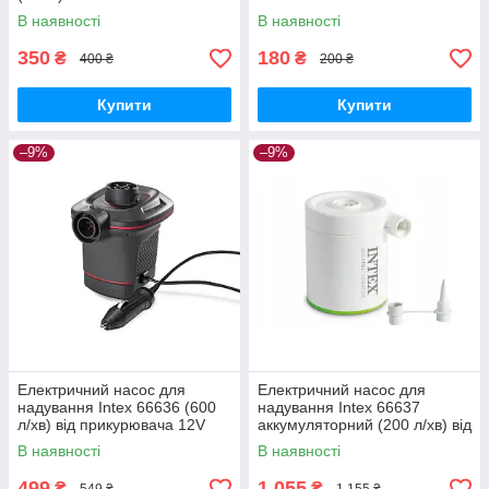
В наявності
В наявності
350
180
₴
₴
400 ₴
200 ₴
Купити
Купити
–9%
–9%
Електричний насос для
Електричний насос для
надування Intex 66636 (600
надування Intex 66637
л/хв) від прикурювача 12V
аккумуляторний (200 л/хв) від
USB 5V + Powerbank 2000
В наявності
В наявності
mAh
499
1 055
₴
₴
549 ₴
1 155 ₴