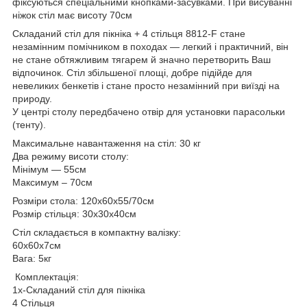
фіксуються спеціальними кнопками-засувками. При висуванні
ніжок стіл має висоту 70см
Складаний стіл для пікніка + 4 стільця 8812-F стане
незамінним помічником в походах ― легкий і практичний, він
не стане обтяжливим тягарем й значно перетворить Ваш
відпочинок. Стіл збільшеної площі, добре підійде для
невеликих бенкетів і стане просто незамінний при виїзді на
природу.
У центрі столу передбачено отвір для установки парасольки
(тенту).
Максимальне навантаження на стіл: 30 кг
Два режиму висоти столу:
Мінімум ― 55см
Максимум – 70см
Розміри стола: 120х60х55/70см
Розмір стільця: 30х30х40см
Стіл складається в компактну валізку:
60х60х7см
Вага: 5кг
Комплектація:
1х-Складаний стіл для пікніка
4 Стільця