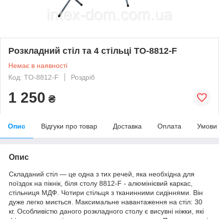
Розкладний стіл та 4 стільці TO-8812-F
Немає в наявності
Код: TO-8812-F
Роздріб
1 250
₴
Опис
Відгуки про товар
Доставка
Оплата
Умови
Опис
Складаний стіл ― це одна з тих речей, яка необхідна для
поїздок на пікнік, біля столу 8812-F - алюмінієвий каркас,
стільниця МДФ. Чотири стільця з тканинними сидіннями. Він
дуже легко миється. Максимальне навантаження на стіл: 30
кг. Особливістю даного розкладного столу є висувні ніжки, які