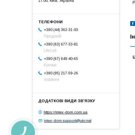
17:00, Київ, Україна
Р
+380 (44) 362-31-03
І
Городской
+380 (63) 677-33-81
LifeCell
Ц
+380 (67) 649-40-65
Kyivstar
+380 (95) 217-59-26
Vodafone
https://intex-dom.com.ua
intex-dom.support@ukr.net
КНОПКА
ЗВ'ЯЗКУ