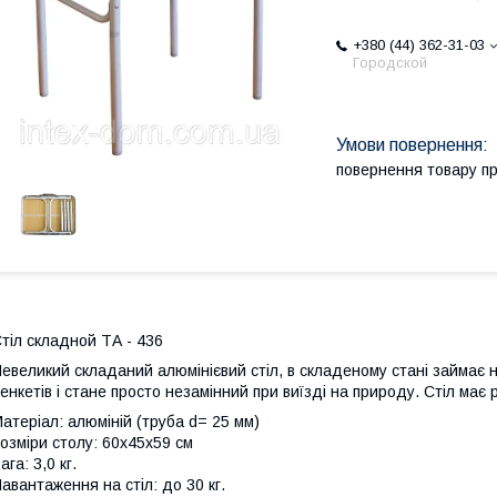
+380 (44) 362-31-03
Городской
повернення товару п
тіл складной ТА - 436
евеликий складаний алюмінієвий стіл, в складеному стані займає 
енкетів і стане просто незамінний при виїзді на природу. Стіл має
атеріал: алюміній (труба d= 25 мм)
озміри столу: 60х45х59 см
ага: 3,0 кг.
авантаження на стіл: до 30 кг.