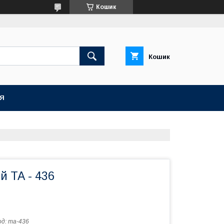
Кошик
Кошик
ІЯ
й ТА - 436
од:
та-436