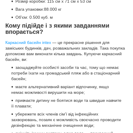
Розмір коробки: 115 см х 71 см х 53 см
Вага упаковки:88.000 кг
Об'єм: 0.500 куб. м
Кому підійде і з якими завданнями
впорається?
Каркасний басейн intex
— це прекрасне рішення для
заміських будинків, дач, розважальних закладів. Така покупка
допоможе вам виконати кілька завдань. Купуючи каркасний
басейн, ви:
заощаджуйте особисті засоби та час, тому що немає
потреби їхати на громадський пляж або в стаціонарний
басейн;
маєте альтернативний варіант відпочинку, якщо
немає можливості вирушити на море;
привчаєте дитину не боятися води та швидше навчите
її плавати;
убережете всіх членів сім'ї від інфекційних
захворювань, позаяк є можливість своєчасно проводити
дезінфекцію та механічне очищення води;