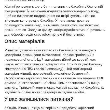
Хімічні речовини мають бути наявними в басейні в безпечній
концентрації. Їх не можна додавати безпосередньо у воду,
щоб не викликати подразнення на шкірі купальників і не
зіпсувати конструкцію басейну. У поплавець-дозатор
розміщують контейнер, з хімічним реагентом, що повільно
розчиняється. Завдяки цьому, концентрація активної речовини
для обробки води стає ефективною й безпечною.
Опис матеріалів
Міцність і довговічність каркасних басейнів забезпечують
матеріали, з яких вони виготовлені. Каркас зроблений з
поцинкованої сталі. Цей матеріал стійкий до корозії, має
чудові експлуатаційні характеристики. Стінки та дно басейну
виготовлені з ПВХ (полівінілхлориду). Цей полімерний
матеріал міцний, довговічний, екологічно безпечний.
Особливістю каркасних басейнів є наявність між шарами ПВХ
армованої скловолоконної сітки. Цим пояснюється їх вища
вартість. Тривалий термін експлуатації каркасних басейнів, їх
надійність повністю виправдовує вкладені засоби.
У вас залишилися питання?
Зв'яжіть із нами, якщо ви вирішили придбати каркасний