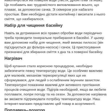
накопичується на поверхні води (листя, дрібні гілки та інше).
Це позбавить вас трудомісткого виловлювання всього, що
плаває, за допомогою сачка. Зі скімером усе набагато
простіше. Вам необхідно дістати контейнер і висипати з нього
сміття, що назбиралося.
Набір для чищення басейну
Навіть за дотримання всіх правил обробки води періодично
треба проводити генеральне прибирання в басейні. У цьому
вам допоможе набір для чищення, який вмикає пилосос (він
під'єднується до фільтра-насоса) і сачок. Ці пристосування
призначені для збирання сміття з дна та з поверхні басейну.
Нагрівач
Щоб купання стало корисною процедурою, необхідно
забезпечити певну температуру води. Це особливо важливо
для малюків, механізм терморегуляції яких ще не
сформувався, для людей з ослабленим імунним захистом.
Температурні показники важливі для активного протікання
процесів очищення води. Підігрів необхідний, якщо ви любите
поплавати, попри погоду та на сезон. За допомогою нагрівача
ви зможете підтримувати потрібну температуру води. Наш
інтернет-магазин представляє цей товар в асортименті.
Поплавець-дозатор