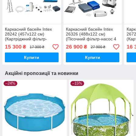
Каркасний басейн Intex
Каркасний басейн Intex
Карк
28242 (457x122 см)
26326 (488x122 см)
2672
(Картріджний фільтр-
(Пісочний фільтр-насос 4
(Кар
насос 3 785 л/год,
000 л/год, драбина, тент,
насо
15 300
26 900
16 
₴
₴
17 300 ₴
27 900 ₴
драбина, тент, підстилка)
підстилка)
драб
Купити
Купити
Акційні пропозиції та новинки
–24%
–15%