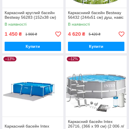
Каркасний круглий басейн
Каркасниий басейн Bestway
Bestway 56283 (152х38 см)
56432 (244х51 см) душ, навіс
В наявності
В наявності
1 450
4 620
₴
₴
1 900 ₴
5 420 ₴
Купити
Купити
–13%
–12%
Каркасний басейн Intex
Каркасний басейн Intex
26716, (366 x 99 см) (2 006 л/