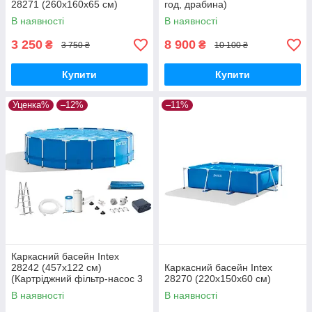
28271 (260х160х65 см)
год, драбина)
В наявності
В наявності
3 250
8 900
₴
₴
3 750 ₴
10 100 ₴
Купити
Купити
Уценка%
–12%
–11%
Каркасний басейн Intex
28242 (457x122 см)
Каркасний басейн Intex
(Картріджний фільтр-насос 3
28270 (220х150х60 см)
785 л/год, драбина, тент,
В наявності
В наявності
підстилка)