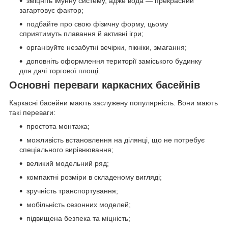
зміцніть імунну систему, адже вода — прекрасний
загартовує фактор;
подбайте про свою фізичну форму, цьому
сприятимуть плавання й активні ігри;
організуйте незабутні вечірки, пікніки, змагання;
доповніть оформлення території заміського будинку
для дачі торгової площі.
Основні переваги каркасних басейнів
Каркасні басейни мають заслужену популярність. Вони мають
такі переваги:
простота монтажа;
можливість встановлення на ділянці, що не потребує
спеціального вирівнювання;
великий модельний ряд;
компактні розміри в складеному вигляді;
зручність транспортування;
мобільність сезонних моделей;
підвищена безпека та міцність;