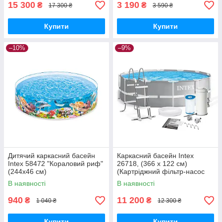
15 300
3 190
₴
₴
17 300 ₴
3 590 ₴
Купити
Купити
–10%
–9%
Дитячий каркасний басейн
Каркасний басейн Intex
Intex 58472 "Кораловий риф"
26718, (366 x 122 см)
(244х46 см)
(Картріджний фільтр-насос
3785 л/год, драбина)
В наявності
В наявності
940
11 200
₴
₴
1 040 ₴
12 300 ₴
Купити
Купити