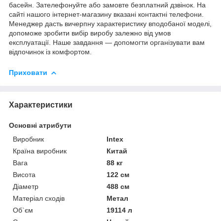
басейн. Зателефонуйте або замовте безплатний дзвінок. На
сайті нашого інтернет-магазину вказані контактні телефони.
Менеджер дасть вичерпну характеристику вподобаної моделі,
допоможе зробити вибір виробу залежно від умов
експлуатації. Наше завдання — допомогти організувати вам
відпочинок із комфортом.
Приховати
Характеристики
Основні атрибути
Виробник
Intex
Країна виробник
Китай
Вага
88 кг
Висота
122 см
Діаметр
488 см
Матеріал сходів
Метал
Об`єм
19114 л