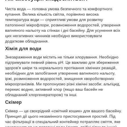
Чиста вода — головна умова безпечного та комфортного
купання. Велика кількість світла, порівняно висока
температура води — сприятливі умови для розвитку
патогенної мікрофлори, розмноження водоростей, утворення
вапняного нальоту на стінках і дні басейну. Для усунення всіх
цих негативних чинників необхідно використовувати
додаткове обладнання.
Хімія для води
Знезараження води містить не тільки хлорування. Необхідно
підтримувати певний рівень pH. Це важливо для збереження
здоров'я шкіри та нормального протікання хімічних реакцій,
необхідних для запобігання утворенню вапняного нальоту,
іржі, розмноження водоростей, знищення хвороботворних
мікроорганізмів. Ми пропонуємо різні хімічні засоби: альгіцид,
перекис водню, активний хлор (якщо ваш басейн не
обладнаний хлоргенератором) та інші.
Скімер
Скімер — це своєрідний «смітний кошик» для вашого басейну.
Принцип дії цього незамінного пристосування простий. Під
час фільтрації в спеціальний контейнер потрапляє сміття, яке