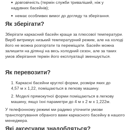
довговічність (термін служби триваліший, ніж у
надувних басейнів);
немає особливих вимог до догляду та зберігання.
Як зберігати?
Зберігати каркасний басейн краще за плюсової температури.
Виріб витримує низький температурний режим, але на холоді
його не можна розгортати та переміщати. Басейн можна
залишити на ділянці на весь холодний сезон, але за таких
умов зберігання термін його експлуатації зменшується.
Як перевозити?
Каркасні басейни круглої форми, розміри яких до
4,57 м x 1,22, поміщаються в легкову машину.
Моделі прямокутної форми поміщаються в легкову
машину, якщо їхні параметри до 4 м х 2 м х 1,222м.
У телефонному режимі ми радимо уточнити умови
транспортування обраного вами каркасного басейну в нашого
менеджера.
Які аксесуари знадобляться?