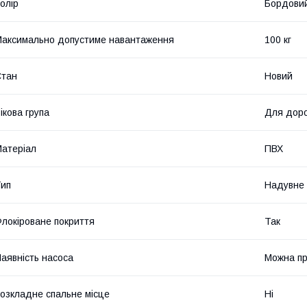
олір
Бордови
аксимально допустиме навантаження
100 кг
Стан
Новий
ікова група
Для дор
атеріал
ПВХ
ип
Надувне 
локіроване покриття
Так
аявність насоса
Можна п
озкладне спальне місце
Ні