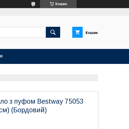
Кошик
Кошик
ІЯ
ло з пуфом Bestway 75053
см) (Бордовий)