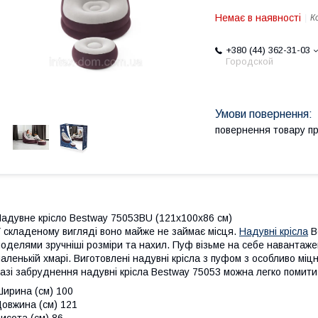
Немає в наявності
К
+380 (44) 362-31-03
Городской
повернення товару п
адувне крісло Bestway 75053BU (121x100x86 см)
 складеному вигляді воно майже не займає місця.
Надувні крісла
B
оделями зручніші розміри та нахил. Пуф візьме на себе навантажен
аленькій хмарі. Виготовлені надувні крісла з пуфом з особливо мі
азі забруднення надувні крісла Bestway 75053 можна легко помити
ирина (см) 100
овжина (см) 121