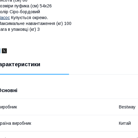
исота (см) 86
озміри пуфика (см) 54x26
олір Сіро-бордовий
асос
Купується окремо.
аксимальне навантаження (кг) 100
ага в упаковці (кг) 3
арактеристики
Основні
иробник
Bestway
раїна виробник
Китай