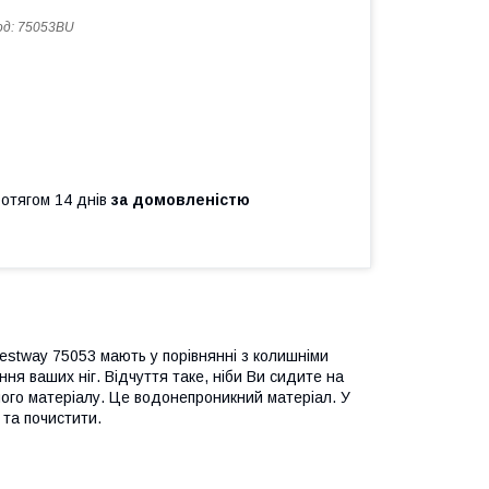
од:
75053BU
ротягом 14 днів
за домовленістю
estway 75053 мають у порівнянні з колишніми
ня ваших ніг. Відчуття таке, ніби Ви сидите на
цного матеріалу. Це водонепроникний матеріал. У
 та почистити.