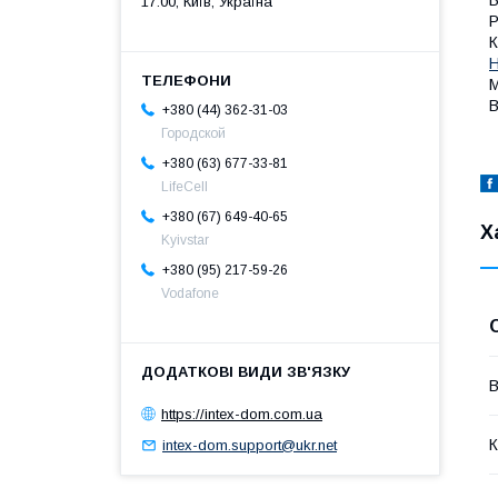
В
17:00, Київ, Україна
Р
К
Н
М
В
+380 (44) 362-31-03
Городской
+380 (63) 677-33-81
LifeCell
+380 (67) 649-40-65
Х
Kyivstar
+380 (95) 217-59-26
Vodafone
В
https://intex-dom.com.ua
К
intex-dom.support@ukr.net