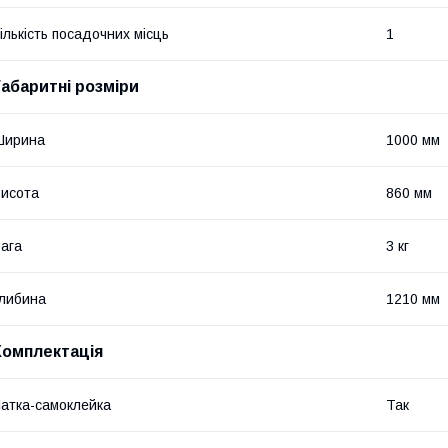
ількість посадочних місць
1
Габаритні розміри
Ширина
1000 мм
исота
860 мм
ага
3 кг
либина
1210 мм
Комплектація
атка-самоклейка
Так