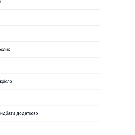
й
ослих
крісло
ридбати додатково