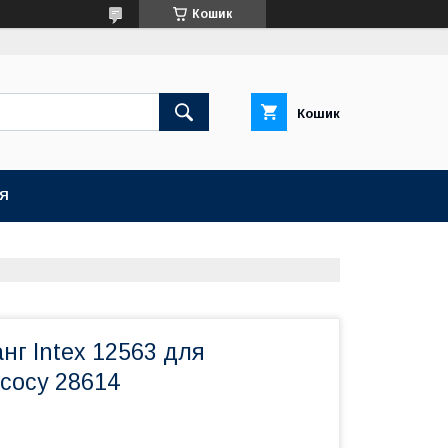
Кошик
Кошик
ІЯ
г Intex 12563 для
сосу 28614