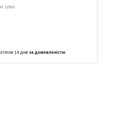
од:
12563
ротягом 14 днів
за домовленістю