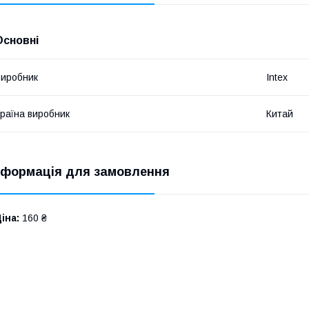
Основні
иробник
Intex
раїна виробник
Китай
нформація для замовлення
іна:
160 ₴