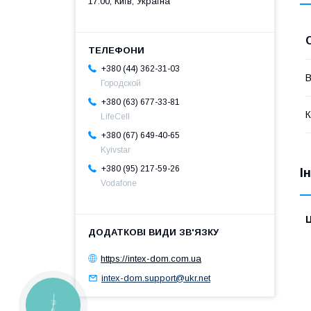
17:00, Київ, Україна
+380 (44) 362-31-03
В
Городской
+380 (63) 677-33-81
К
LifeCell
+380 (67) 649-40-65
Kyivstar
+380 (95) 217-59-26
І
Vodafone
Ц
https://intex-dom.com.ua
intex-dom.support@ukr.net
КНОПКА
ЗВ'ЯЗКУ