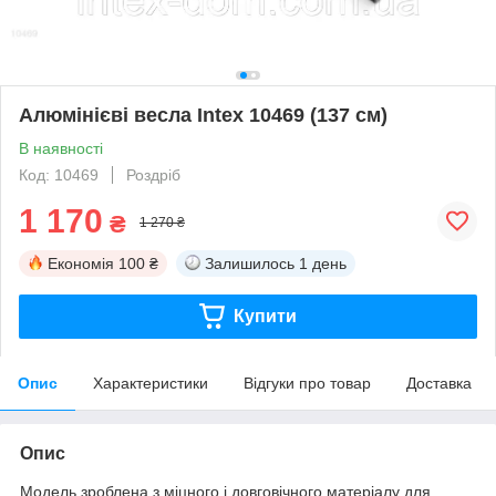
Алюмінієві весла Intex 10469 (137 см)
В наявності
Код: 10469
Роздріб
1 170
₴
1 270 ₴
Економія
100 ₴
Залишилось
1 день
Купити
Опис
Характеристики
Відгуки про товар
Доставка
Опис
Модель зроблена з міцного і довговічного матеріалу для