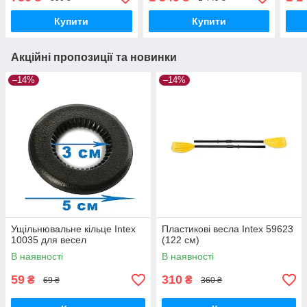
Купити
Купити
Акційні пропозиції та новинки
–14%
–14%
Ущільнювальне кільце Intex
Пластикові весла Intex 59623
10035 для весел
(122 см)
В наявності
В наявності
59
310
₴
₴
69 ₴
360 ₴