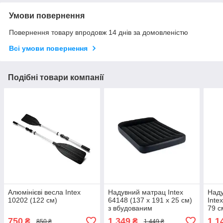
Умови повернення
Повернення товару впродовж 14 днів за домовленістю
Всі умови повернення
Подібні товари компанії
Алюмінієві весла Intex
Надувний матрац Intex
Наду
10202 (122 см)
64148 (137 x 191 x 25 см)
Inte
з вбудованим
79 с
електронасосом
750
1 349
1 1
₴
₴
850 ₴
1 449 ₴