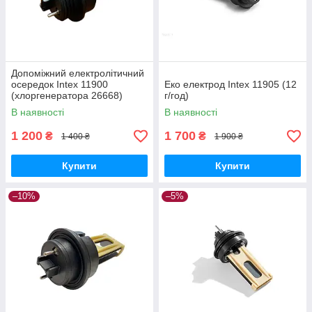
Допоміжний електролітичний
осередок Intex 11900
Еко електрод Intex 11905 (12
(хлоргенератора 26668)
г/год)
В наявності
В наявності
1 200
1 700
₴
₴
1 400 ₴
1 900 ₴
Купити
Купити
–10%
–5%