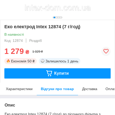
Еко електрод Intex 12874 (7 г/год)
В наявності
Код: 12874
Роздріб
1 279
₴
1 329 ₴
Економія
50 ₴
Залишилось
1 день
Купити
Характеристики
Відгуки про товар
Доставка
Опла
Опис
Еко електрод Intex 12874 (7 г/год) до пісочного фільтра з