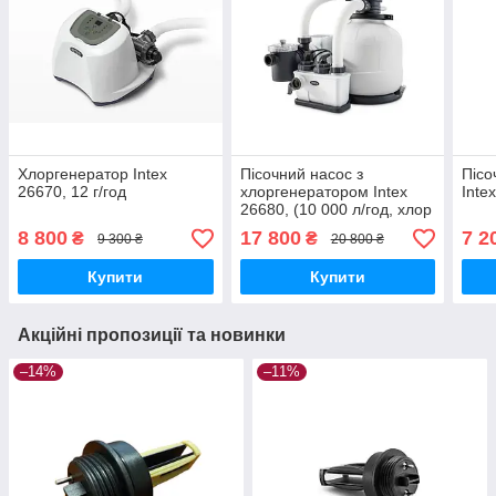
Хлоргенератор Intex
Пісочний насос з
Пісо
26670, 12 г/год
хлоргенератором Intex
Inte
26680, (10 000 л/год, хлор
11 г/год)
8 800
17 800
7 2
₴
₴
9 300 ₴
20 800 ₴
Купити
Купити
Акційні пропозиції та новинки
–14%
–11%