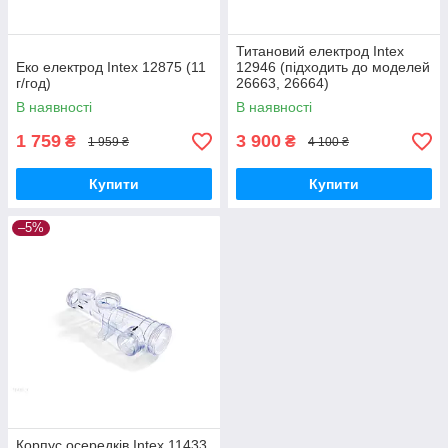
Титановий електрод Intex
Еко електрод Intex 12875 (11
12946 (підходить до моделей
г/год)
26663, 26664)
В наявності
В наявності
1 759
3 900
₴
₴
1 959 ₴
4 100 ₴
Купити
Купити
–5%
Корпус осередків Intex 11433