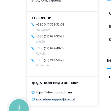
17:00, Київ, Україна
+380 (44) 362-31-03
В
Городской
+380 (63) 677-33-81
К
LifeCell
+380 (67) 649-40-65
Kyivstar
І
+380 (95) 217-59-26
Vodafone
Ц
https://intex-dom.com.ua
intex-dom.support@ukr.net
КНОПКА
ЗВ'ЯЗКУ