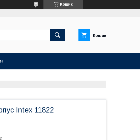
Кошик
Кошик
ІЯ
рпус Intex 11822
2