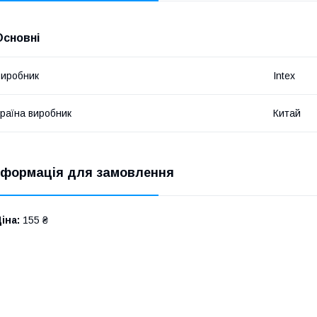
Основні
иробник
Intex
раїна виробник
Китай
нформація для замовлення
іна:
155 ₴