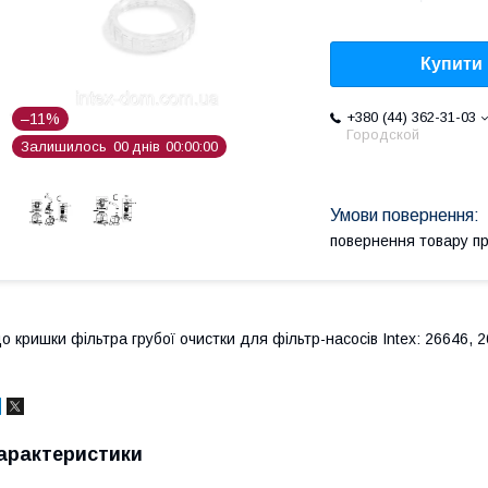
Купити
+380 (44) 362-31-03
–11%
Городской
Залишилось
0
0
днів
0
0
0
0
0
0
повернення товару п
о кришки фільтра грубої очистки для фільтр-насосів Intex: 26646, 
арактеристики