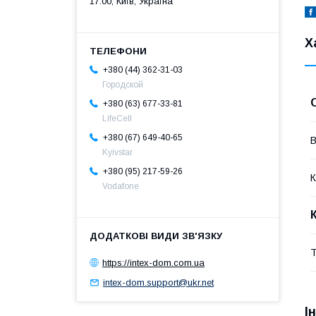
17:00, Київ, Україна
Х
+380 (44) 362-31-03
Городской
+380 (63) 677-33-81
LifeCell
+380 (67) 649-40-65
В
Kyivstar
+380 (95) 217-59-26
К
Vodafone
Т
https://intex-dom.com.ua
intex-dom.support@ukr.net
І