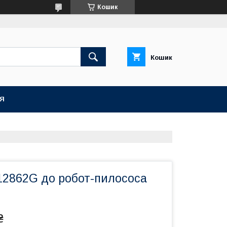
Кошик
Кошик
ІЯ
12862G до робот-пилососа
₴