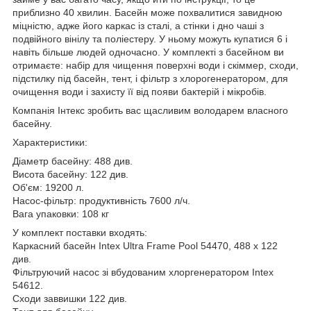
приблизно 40 хвилин. Басейн може похвалитися завидною
міцністю, адже його каркас із сталі, а стінки і дно чаші з
подвійного вінілу та поліестеру. У ньому можуть купатися 6 і
навіть більше людей одночасно. У комплекті з басейном ви
отримаєте: набір для чищення поверхні води і скіммер, сходи,
підстилку під басейн, тент, і фільтр з хлорогенератором, для
очищення води і захисту її від появи бактерій і мікробів.
Компанія Інтекс зробить вас щасливим володарем власного
басейну.
Характеристики:
Діаметр басейну: 488 див.
Висота басейну: 122 див.
Об'єм: 19200 л.
Насос-фільтр: продуктивність 7600 л/ч.
Вага упаковки: 108 кг
У комплект поставки входять:
Каркасний басейн Intex Ultra Frame Pool 54470, 488 х 122
див.
Фільтруючий насос зі вбудованим хлоргенератором Intex
54612.
Сходи заввишки 122 див.