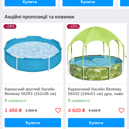
Купити
Купити
Акційні пропозиції та новинки
–24%
–15%
Каркасний круглий басейн
Каркасниий басейн Bestway
Bestway 56283 (152х38 см)
56432 (244х51 см) душ, навіс
В наявності
В наявності
1 450
4 620
₴
₴
1 900 ₴
5 420 ₴
Купити
Купити