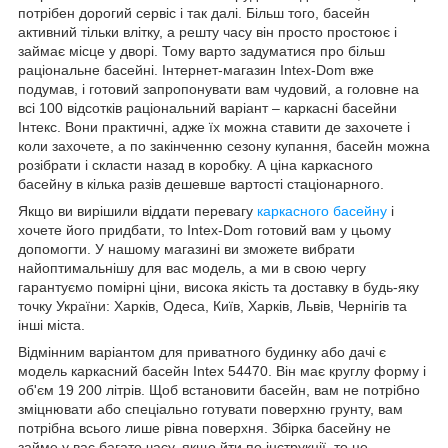
потрібен дорогий сервіс і так далі. Більш того, басейн
активний тільки влітку, а решту часу він просто простоює і
займає місце у дворі. Тому варто задуматися про більш
раціональне басейні. Інтернет-магазин Intex-Dom вже
подумав, і готовий запропонувати вам чудовий, а головне на
всі 100 відсотків раціональний варіант – каркасні басейни
Інтекс. Вони практичні, адже їх можна ставити де захочете і
коли захочете, а по закінченню сезону купання, басейн можна
розібрати і скласти назад в коробку. А ціна каркасного
басейну в кілька разів дешевше вартості стаціонарного.
Якщо ви вирішили віддати перевагу
каркасного басейну
і
хочете його придбати, то Intex-Dom готовий вам у цьому
допомогти. У нашому магазині ви зможете вибрати
найоптимальнішу для вас модель, а ми в свою чергу
гарантуємо помірні ціни, висока якість та доставку в будь-яку
точку України: Харків, Одеса, Київ, Харків, Львів, Чернігів та
інші міста.
Відмінним варіантом для приватного будинку або дачі є
модель каркасний басейн Intex 54470. Він має круглу форму і
об'єм 19 200 літрів. Щоб встановити басейн, вам не потрібно
зміцнювати або спеціально готувати поверхню грунту, вам
потрібна всього лише рівна поверхня. Збірка басейну не
займе у вас багато часу, якщо йти по інструкції, то це