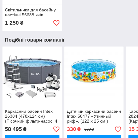
Світильники для басейну
настінні 56688 київ
1 250
₴
Подібні товари компанії
Каркасний басейн Intex
Дитячий каркасний басейн
Карк
26384 (478х124 см)
Intex 58477 «Утинный
2824
(Пісочний фільтр-насос, 4
риф», (122 х 25 см )
(Кар
000 л/год, драбина, тент,
насо
58 495
330
15 
₴
₴
380 ₴
підстилка)
драб