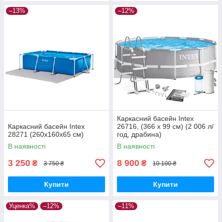
–13%
–12%
Каркасний басейн Intex
Каркасний басейн Intex
26716, (366 x 99 см) (2 006 л/
28271 (260х160х65 см)
год, драбина)
В наявності
В наявності
3 250
8 900
₴
₴
3 750 ₴
10 100 ₴
Купити
Купити
Уценка%
–12%
–11%