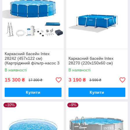
Каркасний басейн Intex
28242 (457x122 см)
Каркасний басейн Intex
(Картріджний фільтр-насос 3
28270 (220х150х60 см)
785 л/год, драбина, тент,
В наявності
В наявності
підстилка)
15 300
3 190
₴
₴
17 300 ₴
3 590 ₴
Купити
Купити
–10%
–9%