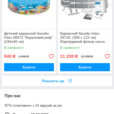
Дитячий каркасний басейн
Каркасний басейн Intex
Intex 58472 "Кораловий риф"
26718, (366 x 122 см)
(244х46 см)
(Картріджний фільтр-насос
3785 л/год, драбина)
В наявності
В наявності
940
11 200
₴
₴
1 040 ₴
12 300 ₴
Купити
Купити
Показати ще
Про нас
87% позитивних з 15 відгуків за рік