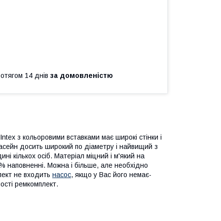
ротягом 14 днів
за домовленістю
tex з кольоровими вставками має широкі стінки і
асейн досить широкий по діаметру і найвищий з
і кількох осіб. Матеріал міцний і м'який на
% наповненні. Можна і більше, але необхідно
плект не входить
насос
, якщо у Вас його немає-
ості ремкомплект.