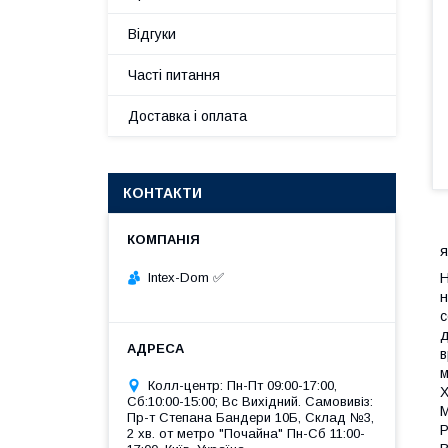
Відгуки
Часті питання
Доставка і оплата
КОНТАКТИ
я
Intex-Dom ✅
Н
н
с
д
в
м
Колл-центр: Пн-Пт 09:00-17:00,
Х
Сб:10:00-15:00; Вс Вихідний. Самовивіз:
М
Пр-т Степана Бандери 10Б, Склад №3,
Р
2 хв. от метро "Почайна" Пн-Cб 11:00-