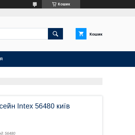
Кошик
Кошик
ІЯ
ейн Intex 56480 київ
од:
56480