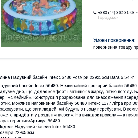
+380 (44) 362-31-03
Городской
повернення товару п
лина Надувний басейн Intex 56480 Розміри 229х56см Вага 6.54 кг
адувний басейн Intex 56480. Незвичайний прозорий басейн 56480 In
адувне дно, що додає комфорт і затишок в жарку, літню погоду. Б
ерії «сімейний». Конструкція розрахована для знаходження всередин
отик. Можливе наповнення басейну 56480 Інтекс 1177 літра при 80
раховувати, ще вага людей, які будуть в ньому перебувати. В ком
ожете придбати у розділі «насоси». На випадок проколу — в наявн
арактеристикиАртикул 56480
одель Надувний басейн Intex 56480
озміри 229х56см