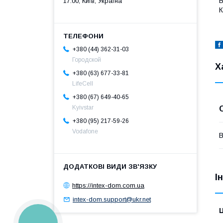
В
17:00, Київ, Україна
К
+380 (44) 362-31-03
Городской
Х
+380 (63) 677-33-81
LifeCell
+380 (67) 649-40-65
Kyivstar
+380 (95) 217-59-26
Vodafone
В
І
https://intex-dom.com.ua
intex-dom.support@ukr.net
Ц
КНОПКА