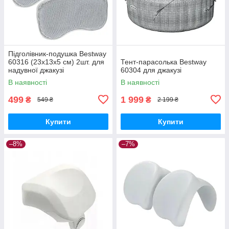
Підголівник-подушка Bestway
60316 (23х13х5 см) 2шт. для
Тент-парасолька Bestway
надувної джакузі
60304 для джакузі
В наявності
В наявності
499
1 999
₴
₴
549 ₴
2 199 ₴
Купити
Купити
–8%
–7%