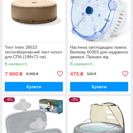
Тент Intex 28523
Настінна світлодіодна лампа
теплозберігаючий тент-чохол
Bestway 60303 для надувного
для СПА (198х72 см)
джакузі. Працює від
батарейок 3 шт. «ААА»
В наявності
В наявності
7 900
475
₴
₴
8 900 ₴
525 ₴
Купити
Купити
–9%
–9%