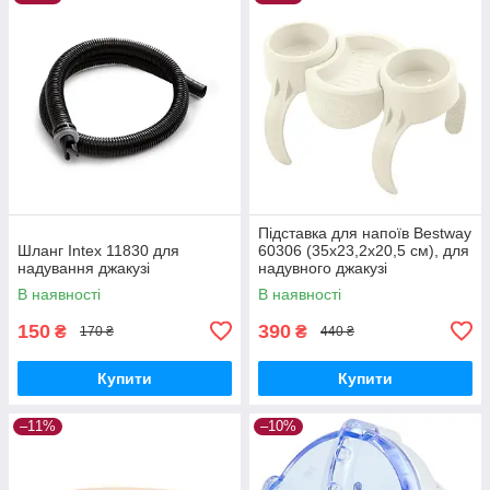
Підставка для напоїв Bestway
Шланг Intex 11830 для
60306 (35x23,2x20,5 см), для
надування джакузі
надувного джакузі
В наявності
В наявності
150
390
₴
₴
170 ₴
440 ₴
Купити
Купити
–11%
–10%