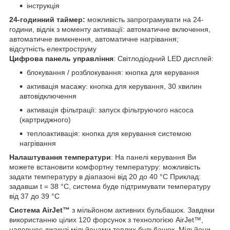
інструкція
24-годинний таймер:
можливість запрограмувати на 24-
години, відлік з моменту активації: автоматичне включення,
автоматичне вимкнення, автоматичне нагрівання;
відсутність електроструму
Цифрова панель управління
: Світлодіодний LED дисплей:
блокування / розблокування: кнопка для керування
активація масажу: кнопка для керування, 30 хвилин
автовідключення
активація фільтрації: запуск фільтруючого насоса
(картриджного)
теплоактивація: кнопка для керування системою
нагрівання
Налаштування температури
: На панелі керування Ви
можете встановити комфортну температуру: можливість
задати температуру в діапазоні від 20 до 40 °C Приклад:
задавши t = 38 °C, система буде підтримувати температуру
від 37 до 39 °C
Система AirJet™
з мільйоном активних бульбашок. Завдяки
використанню цілих 120 форсунок з технологією AirJet™,
наповнює джакузі мільйонами теплих бульбашок. Мільйони