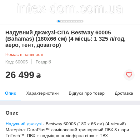
Надувний джакузі-СПА Bestway 60005
(Bahamas) (180х66 см) (4 місць: 1 325 л/год,
аеро, тент, дозатор)
Немає в наявності
Код: 60005
Роздріб
26 499
₴
Опис
Характеристики
Відгуки про товар
Доставка
Опис
Надувний джакузі
- Bestway 60005 (180 х 66 см) (4 місний)
Матеріал: DuraPlus™ ламінований тришаровий ПВХ 3 шари
TriTech™: ПВХ + надміцна поліефірна сітка + ПВХ