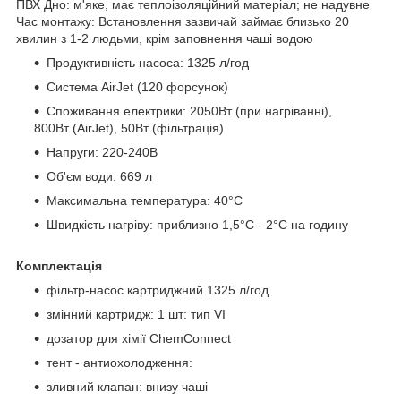
ПВХ Дно: м'яке, має теплоізоляційний матеріал; не надувне
Час монтажу: Встановлення зазвичай займає близько 20
хвилин з 1-2 людьми, крім заповнення чаші водою
Продуктивність насоса: 1325 л/год
Система AirJet (120 форсунок)
Споживання електрики: 2050Вт (при нагріванні),
800Вт (AirJet), 50Вт (фільтрація)
Напруги: 220-240В
Об'єм води: 669 л
Максимальна температура: 40°C
Швидкість нагріву: приблизно 1,5°C - 2°C на годину
Комплектація
фільтр-насос картриджний 1325 л/год
змінний картридж: 1 шт: тип VI
дозатор для хімії ChemConnect
тент - антиохолодження:
зливний клапан: внизу чаші