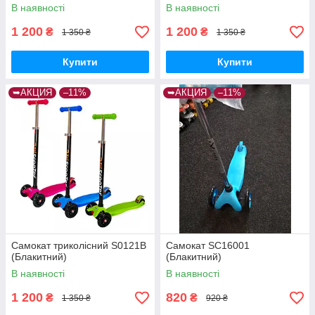
В наявності
В наявності
1 200
1 200
₴
₴
1 350 ₴
1 350 ₴
Купити
Купити
➥АКЦИЯ
–11%
➥АКЦИЯ
–11%
Самокат триколісний S0121B
Самокат SC16001
(Блакитний)
(Блакитний)
В наявності
В наявності
1 200
820
₴
₴
1 350 ₴
920 ₴