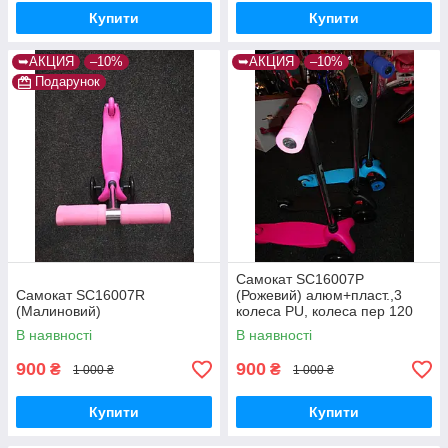
Купити
Купити
➥АКЦИЯ
–10%
➥АКЦИЯ
–10%
Подарунок
Самокат SC16007P
Самокат SC16007R
(Рожевий) алюм+пласт.,3
(Малиновий)
колеса PU, колеса пер 120
мм задн 76 мм
В наявності
В наявності
900
900
₴
₴
1 000 ₴
1 000 ₴
Купити
Купити