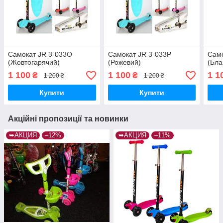
Самокат JR 3-033O
Самокат JR 3-033P
Само
(Жовтогарячий)
(Рожевий)
(Бла
1 100
1 100
1 1
₴
₴
1 200 ₴
1 200 ₴
Купити
Купити
Акційні пропозиції та новинки
➥АКЦИЯ
–12%
➥АКЦИЯ
–11%