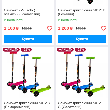
Самокат Z-5 Trolo (
Самокат триколісний S0121P
блакитний, салатовий)
(Рожевий)
В наявності
В наявності
1 100
1 200
₴
₴
1 250 ₴
1 350 ₴
Купити
Купити
➥АКЦИЯ
–11%
➥АКЦИЯ
–11%
Самокат триколісний S0121O
Самокат триколісний S0121
(Помаранчевий)
G (Салатовий)