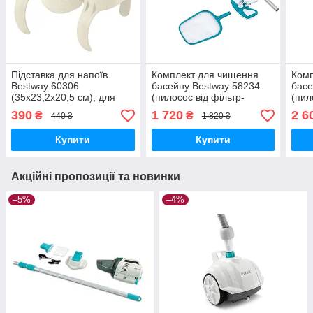
Підставка для напоїв
Комплект для чищення
Комп
Bestway 60306
басейну Bestway 58234
басе
(35x23,2x20,5 см), для
(пилосос від фільтр-
(пил
надувного джакузі
насоса 2006 л/год та
насо
390
1 720
2 6
₴
₴
440 ₴
1 820 ₴
вище, сачок)
вище
Купити
Купити
Акційні пропозиції та новинки
–5%
–4%