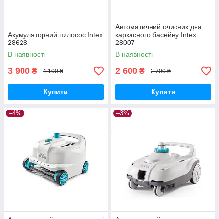
Автоматичний очисник дна
Акумуляторний пилосос Intex
каркасного басейну Intex
28628
28007
В наявності
В наявності
3 900
2 600
₴
₴
4 100 ₴
2 700 ₴
Купити
Купити
–4%
–3%