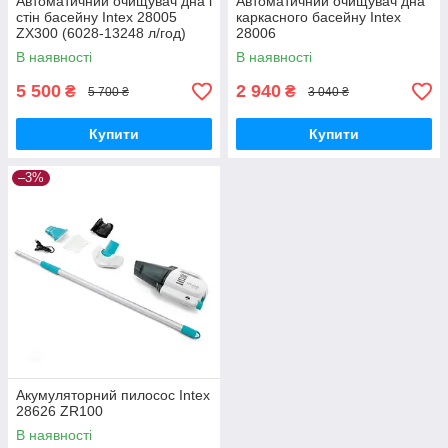
Автоматичний очищувач дна і
Автоматичний очищувач дна
стін басейну Intex 28005
каркасного басейну Intex
ZX300 (6028-13248 л/год)
28006
В наявності
В наявності
5 500
2 940
₴
₴
5 700 ₴
3 040 ₴
Купити
Купити
–3%
Акумуляторний пилосос Intex
28626 ZR100
В наявності