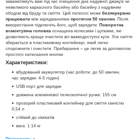
заважатимуть вам під час очищення дна надувної джакузі чи
невеликого каркасного басейну або басейну з надувним
ободом від бруду та сміття. Цей пилосос може
безперервно
працювати
між заряджаннями
протягом 50 хвилин
. Після
використання підключіть його, щоб зарядити.
Поворотна
всмоктуюча головка
оснащена колесами і щітками, які
дозволяють краще очистити всі важкодоступні кути. Усе сміття
збирається в пластиковому контейнері, який легко
спорожнити і очистити. Прибирання – це легке за допомогою
простого натискання кнопки.
Характеристики:
вбудований акумулятор (час роботи: до 50 хвилин,
час зарядки: 4-5 годин)
USB порт для зарядки
довжина алюмінієвої телескопічної ручки: 155 см
прозорий пластиковий контейнер для сміття ємністю
0,54 л
стійкий до хімікатів
вага: 1.14 кг
Приховати