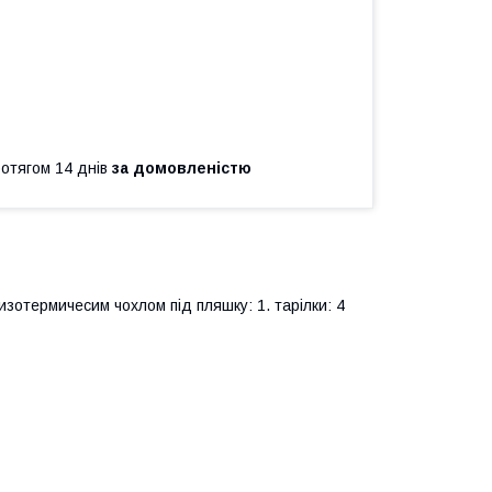
ротягом 14 днів
за домовленістю
і изотермичесим чохлом під пляшку: 1. тарілки: 4