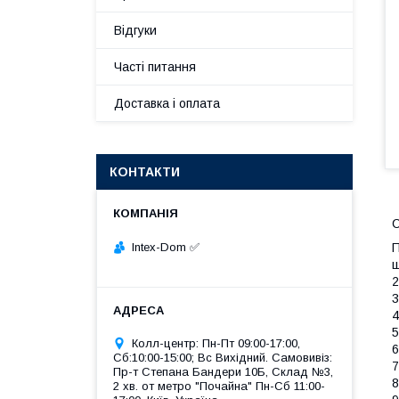
Відгуки
Часті питання
Доставка і оплата
КОНТАКТИ
С
Intex-Dom ✅
П
ш
2
3
4
5
Колл-центр: Пн-Пт 09:00-17:00,
6
Сб:10:00-15:00; Вс Вихідний. Самовивіз:
7
Пр-т Степана Бандери 10Б, Склад №3,
8
2 хв. от метро "Почайна" Пн-Cб 11:00-