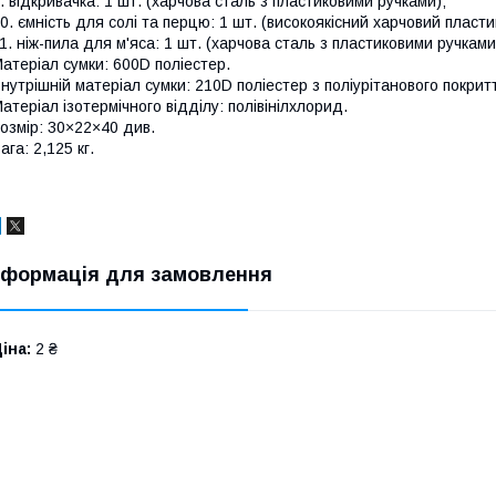
. відкривачка: 1 шт. (харчова сталь з пластиковими ручками);
0. ємність для солі та перцю: 1 шт. (високоякісний харчовий пласти
1. ніж-пила для м'яса: 1 шт. (харчова сталь з пластиковими ручками
атеріал сумки: 600D поліестер.
нутрішній матеріал сумки: 210D поліестер з поліурітанового покрит
атеріал ізотермічного відділу: полівінілхлорид.
озмір: 30×22×40 див.
ага: 2,125 кг.
нформація для замовлення
іна:
2 ₴