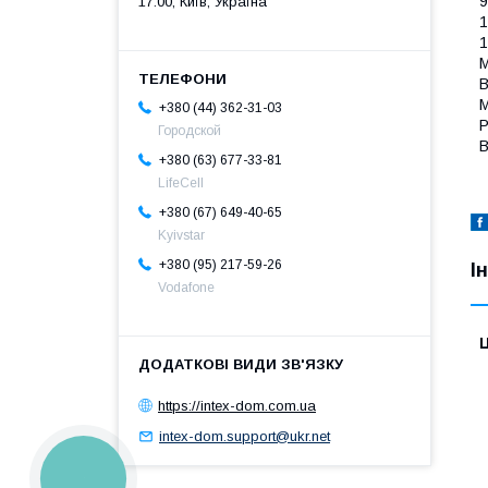
9
17:00, Київ, Україна
1
1
М
В
М
+380 (44) 362-31-03
Р
Городской
В
+380 (63) 677-33-81
LifeCell
+380 (67) 649-40-65
Kyivstar
+380 (95) 217-59-26
І
Vodafone
Ц
https://intex-dom.com.ua
intex-dom.support@ukr.net
КНОПКА
ЗВ'ЯЗКУ