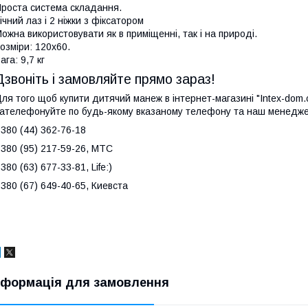
роста система складання.
ічний лаз і 2 ніжки з фіксатором
ожна використовувати як в приміщенні, так і на природі.
озміри: 120х60.
ага: 9,7 кг
Дзвоніть і замовляйте прямо зараз!
ля того щоб купити дитячий манеж в інтернет-магазині "Intex-dom.
ателефонуйте по будь-якому вказаному телефону та наш менедж
380 (44) 362-76-18
380 (95) 217-59-26, МТС
380 (63) 677-33-81, Life:)
380 (67) 649-40-65, Киевста
нформація для замовлення