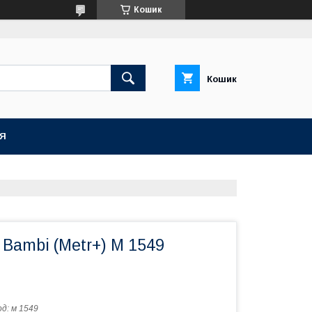
Кошик
Кошик
ІЯ
Bambi (Metr+) M 1549
од:
м 1549