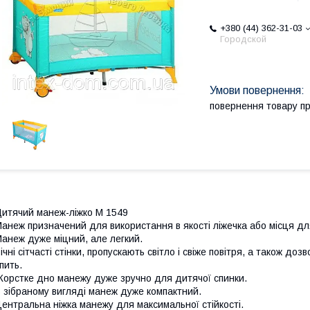
+380 (44) 362-31-03
Городской
повернення товару п
итячий манеж-ліжко M 1549
анеж призначений для використання в якості ліжечка або місця для
анеж дуже міцний, але легкий.
ічні сітчасті стінки, пропускають світло і свіже повітря, а також д
пить.
орстке дно манежу дуже зручно для дитячої спинки.
 зібраному вигляді манеж дуже компактний.
ентральна ніжка манежу для максимальної стійкості.