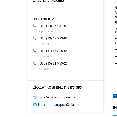
17:00, Київ, Україна
П
б
М
Р
В
+380 (44) 362-31-03
Городской
Д
+380 (63) 677-33-81
з
LifeCell
+
+380 (67) 649-40-65
+
Kyivstar
+
+380 (95) 217-59-26
Vodafone
+
https://intex-dom.com.ua
intex-dom.support@ukr.net
І