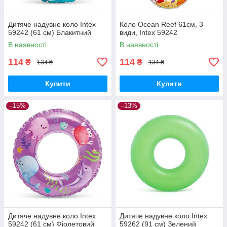
Дитяче надувне коло Intex
Коло Ocean Reef 61см, 3
59242 (61 см) Блакитний
види, Intex 59242
В наявності
В наявності
114
114
₴
₴
134 ₴
134 ₴
Купити
Купити
–15%
–13%
Дитяче надувне коло Intex
Дитяче надувне коло Intex
59242 (61 см) Фіолетовий
59262 (91 см) Зелений