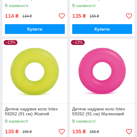
В наявності
В наявності
114
135
₴
₴
134 ₴
155 ₴
Купити
Купити
–13%
–13%
Дитяче надувне коло Intex
Дитяче надувне коло Intex
59262 (91 см) Жовтий
59262 (91 см) Малиновий
В наявності
В наявності
135
135
₴
₴
155 ₴
155 ₴