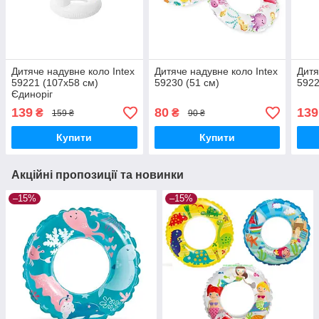
Дитяче надувне коло Intex
Дитяче надувне коло Intex
Дитя
59221 (107х58 см)
59230 (51 см)
5922
Єдиноріг
139
80
139
₴
₴
159 ₴
90 ₴
Купити
Купити
Акційні пропозиції та новинки
–15%
–15%