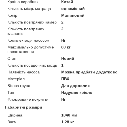
Країна виробник
Китай
Кількість місць матраца
одномісний
Колір
Малиновий
Кількість повітряних камер
2
Кількість повітряних
2
клапанів
Комплектація насосом
Ні
Максимально допустиме
80 кг
навантаження
Стан
Новий
Кількість посадочних місць
1
Наявність насоса
Можна придбати додатково
Матеріал
ПВХ
Вікова група
Для дорослих
Тип
Надувне крісло
Флокіроване покриття
Ні
Габаритні розміри
Ширина
1040 мм
Вага
1.28 кг