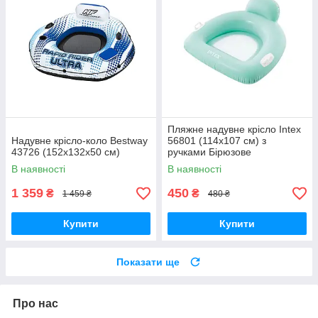
Пляжне надувне крісло Intex
Надувне крісло-коло Bestway
56801 (114х107 см) з
43726 (152х132х50 см)
ручками Бірюзове
В наявності
В наявності
1 359
450
₴
₴
1 459 ₴
480 ₴
Купити
Купити
Показати ще
Про нас