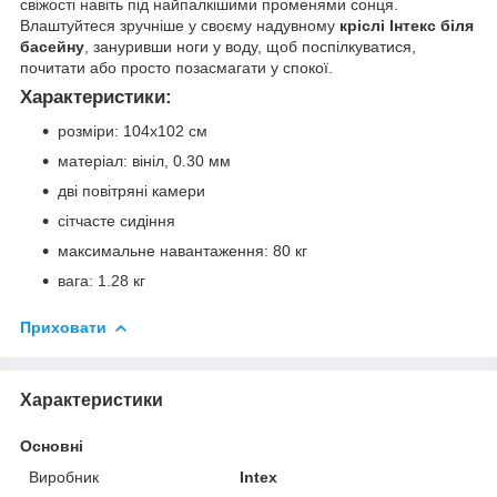
свіжості навіть під найпалкішими променями сонця.
Влаштуйтеся зручніше у своєму надувному
кріслі Інтекс біля
басейну
, зануривши ноги у воду, щоб поспілкуватися,
почитати або просто позасмагати у спокої.
Характеристики:
розміри: 104х102 см
матеріал: вініл, 0.30 мм
дві повітряні камери
сітчасте сидіння
максимальне навантаження: 80 кг
вага: 1.28 кг
Приховати
Характеристики
Основні
Виробник
Intex