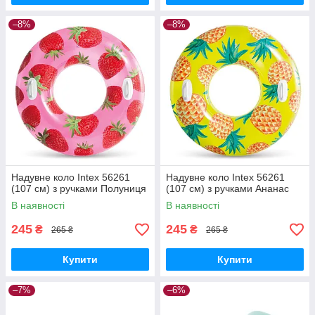
–8%
–8%
Надувне коло Intex 56261
Надувне коло Intex 56261
(107 см) з ручками Полуниця
(107 см) з ручками Ананас
В наявності
В наявності
245
245
₴
₴
265 ₴
265 ₴
Купити
Купити
–7%
–6%