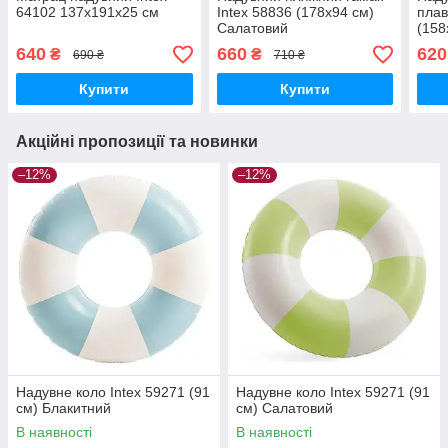
64102 137х191х25 см
Intex 58836 (178х94 см)
пла
Салатовий
(158
640
660
620
₴
₴
690 ₴
710 ₴
Купити
Купити
Акційні пропозиції та новинки
–12%
–12%
Надувне коло Intex 59271 (91
Надувне коло Intex 59271 (91
см) Блакитний
см) Салатовий
В наявності
В наявності