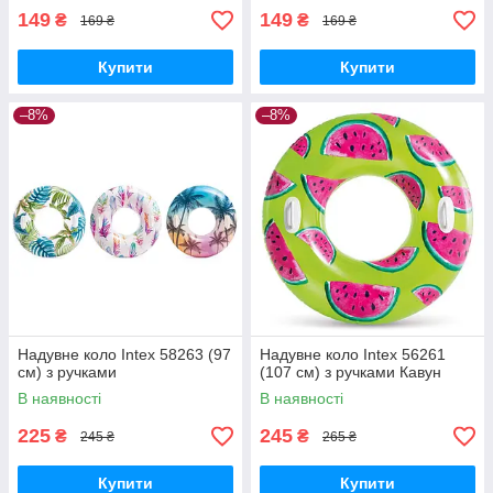
149
149
₴
₴
169 ₴
169 ₴
Купити
Купити
–8%
–8%
Надувне коло Intex 58263 (97
Надувне коло Intex 56261
см) з ручками
(107 см) з ручками Кавун
В наявності
В наявності
225
245
₴
₴
245 ₴
265 ₴
Купити
Купити