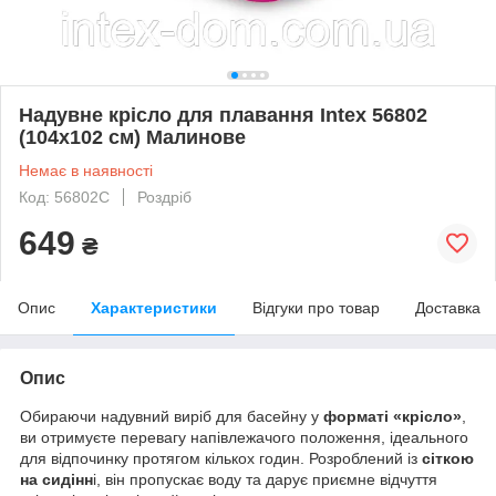
Надувне крісло для плавання Intex 56802
(104х102 см) Малинове
Немає в наявності
Код: 56802C
Роздріб
649
₴
Опис
Характеристики
Відгуки про товар
Доставка
Опис
Обираючи надувний виріб
для басейну у
форматі «крісло»
,
ви отримуєте перевагу напівлежачого положення, ідеального
для відпочинку протягом кількох годин. Розроблений із
сіткою
на сидінн
і, він пропускає воду та дарує приємне відчуття