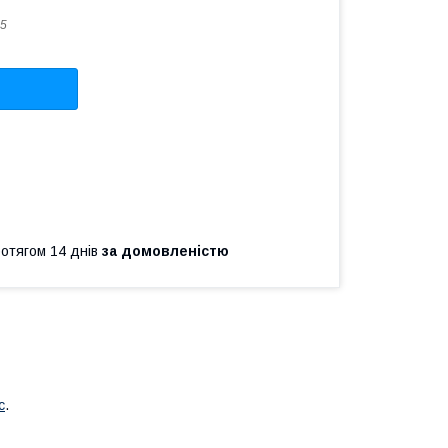
5
ротягом 14 днів
за домовленістю
с
.