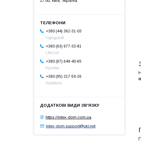
17:00, Київ, Україна
+380 (44) 362-31-03
Городской
+380 (63) 677-33-81
LifeCell
+380 (67) 649-40-65
Kyivstar
Н
+380 (95) 217-59-26
м
Vodafone
https://intex-dom.com.ua
intex-dom.support@ukr.net
П