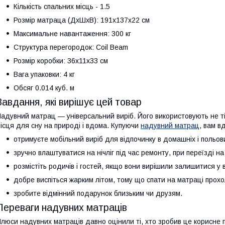
Кількість спальних місць - 1.5
Розмір матраца (ДхШхВ): 191x137x22 см
Максимальне навантаження: 300 кг
Структура перегородок: Coil Beam
Розмір коробки: 36x11x33 см
Вага упаковки: 4 кг
Обсяг 0.014 куб. м
Завдання, які вирішує цей товар
адувний матрац — універсальний виріб. Його використовують не тіл
ісця для сну на природі і вдома. Купуючи
надувний матрац
, вам в
отримуєте мобільний виріб для відпочинку в домашніх і польов
зручно влаштуватися на нічліг під час ремонту, при переїзді на
розмістіть родичів і гостей, якщо вони вирішили залишитися у в
добре виспіться жарким літом, тому що спати на матраці прох
зробите відмінний подарунок близьким чи друзям.
Переваги надувних матраців
люси надувних матраців давно оцінили ті, хто зробив це корисне п