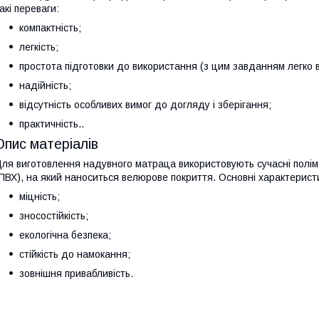
акі переваги:
компактність;
легкість;
простота підготовки до використання (з цим завданням легко в
надійність;
відсутність особливих вимог до догляду і зберігання;
практичність..
Опис матеріалів
ля виготовлення надувного матраца використовують сучасні полімер
ПВХ), на який наноситься велюрове покриття. Основні характерист
міцність;
зносостійкість;
екологічна безпека;
стійкість до намокання;
зовнішня привабливість.