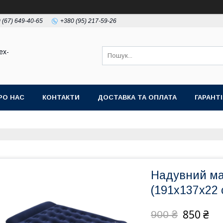
 (67) 649-40-65
+380 (95) 217-59-26
ex-
РО НАС
КОНТАКТИ
ДОСТАВКА ТА ОПЛАТА
ГАРАНТ
Надувний ма
(191х137х22 
850 ₴
900 ₴