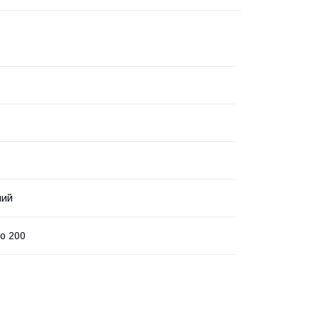
ний
до 200