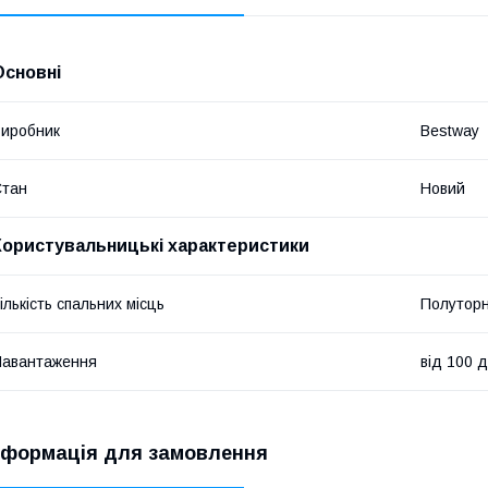
Основні
иробник
Bestway
Стан
Новий
Користувальницькі характеристики
ількість спальних місць
Полутор
Навантаження
від 100 
нформація для замовлення