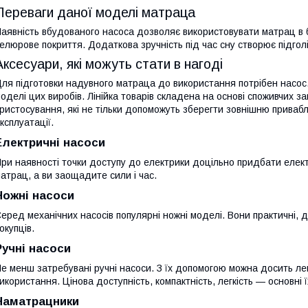
Переваги даної моделі матраца
аявність вбудованого насоса дозволяє використовувати матрац в б
елюрове покриття. Додаткова зручність під час сну створює підголі
Аксесуари, які можуть стати в нагоді
ля підготовки надувного матраца до використання потрібен насос.
оделі цих виробів. Лінійка товарів складена на основі споживчих з
ристосування, які не тільки допоможуть зберегти зовнішню привабл
ксплуатації.
Електричні насоси
ри наявності точки доступу до електрики доцільно придбати елек
атрац, а ви заощадите сили і час.
Ножні насоси
еред механічних насосів популярні ножні моделі. Вони практичні, до
окупців.
Ручні насоси
е менш затребувані ручні насоси. З їх допомогою можна досить ле
икористання. Цінова доступність, компактність, легкість — основні ї
Наматрацники