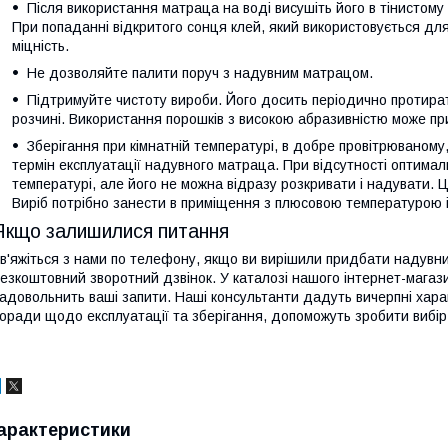
Після використання матраца на воді висушіть його в тінистому
При попаданні відкритого сонця клей, який використовується для
міцність.
Не дозволяйте палити поруч з надувним матрацом.
Підтримуйте чистоту вироби. Його досить періодично протира
розчині. Використання порошків з високою абразивністю може пр
Зберігання при кімнатній температурі, в добре провітрюваном
термін експлуатації надувного матраца. При відсутності оптималь
температурі, але його не можна відразу розкривати і надувати. 
Виріб потрібно занести в приміщення з плюсовою температурою і
Якщо залишилися питання
в'яжіться з нами по телефону, якщо ви вирішили придбати надувни
езкоштовний зворотний дзвінок. У каталозі нашого інтернет-магаз
адовольнить ваші запити. Наші консультанти дадуть вичерпні хара
оради щодо експлуатації та зберігання, допоможуть зробити вибір 
арактеристики