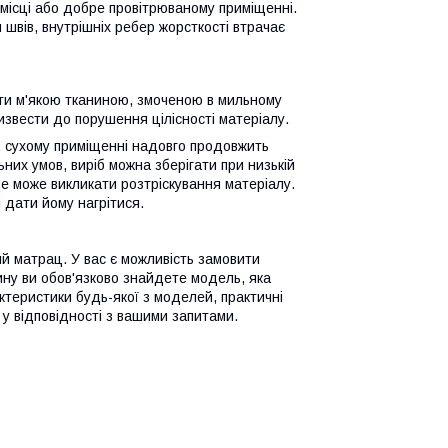
 місці або добре провітрюваному приміщенні.
 швів, внутрішніх ребер жорсткості втрачає
ти м'якою тканиною, змоченою в мильному
извести до порушення цілісності матеріалу.
у, сухому приміщенні надовго продовжить
них умов, виріб можна зберігати при низькій
Це може викликати розтріскування матеріалу.
 дати йому нагрітися.
й матрац. У вас є можливість замовити
ину ви обов'язково знайдете модель, яка
ктеристики будь-якої з моделей, практичні
у відповідності з вашими запитами.