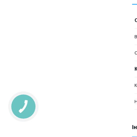
В
К
І