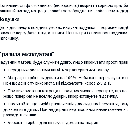
ри наявності флокованного (велюрового) покриття корисно придб
овнішній вигляд матраца, запобігає забруднення, забезпечить дод
Подушки
ля відпочинку в похідних умовах надувні подушки — корисне прид
 яких не передбачені підголівники. Навіть при їх наявності подушки
ідпочинку.
Правила експлуатації
адувний матрац буде служити довго, якщо виконувати прості прав
Перед використанням вивчіть характеристики товару.
Матрац потрібно надувати на 100%. Небажано перекачувати ви
При щоденному використанні підкачувати через 2-3 дні.
При використанні матраца в похідних умовах перевірте, що на 
Якщо поверхня не вселяє довіри, використовуйте підстилку.
Пам'ятайте, що виріб призначений для сидіння і лежання, тому 
дозволяйте дітям. При надмірних вертикальних навантаженнях р
розходяться шви.
Бережіть виріб від кігтів і зубів домашніх тварин.