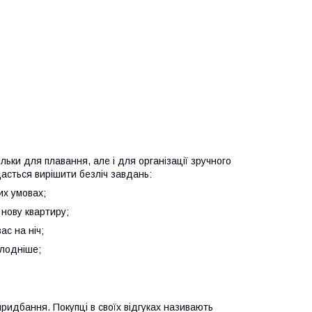
ьки для плавання, але і для організації зручного
дасться вирішити безліч завдань:
их умовах;
 нову квартиру;
ас на ніч;
олодніше;
ридбання. Покупці в своїх відгуках називають