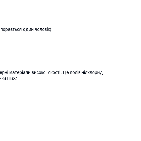
порається один чоловік);
ні матеріали високої якості. Це полівінілхлорид
ики ПВХ: