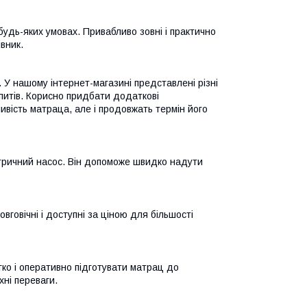
удь-яких умовах. Привабливо зовні і практично
вник.
 У нашому інтернет-магазині представлені різні
апитів. Корисно придбати додаткові
ивість матраца, але і продовжать термін його
тричний насос. Він допоможе швидко надути
вговічні і доступні за ціною для більшості
гко і оперативно підготувати матрац до
хні переваги.