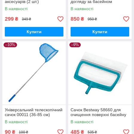
аксесуарів (2 шт.)
догляду за басейном
В наявності
В наявності
299
850
₴
₴
349 ₴
950 ₴
Купити
Купити
–10%
–9%
Універсальний телескопічний
Сачок Bestway 58660 для
сачок 00011 (36-85 см)
очищення поверхні басейну
В наявності
В наявності
90
485
₴
₴
100 ₴
535 ₴