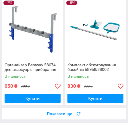
–7%
–6%
Органайзер Bestway 58674
Комплект обслуговування
для аксесуарів прибирання
басейнів 58958/28002
В наявності
В наявності
650
830
₴
₴
700 ₴
880 ₴
Купити
Купити
Показати ще