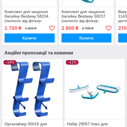
Комплект для чищення
Комплект для чищення
Ваку
басейну Bestway 58234
басейну Bestway 58237
1143
(пилосос від фільтр-
(пилосос від фільтр-
догл
насоса 2006 л/год та
насоса 2006 л/год та
1 720
2 600
270
₴
₴
1 820 ₴
2 700 ₴
вище, сачок)
вище, скіммер, сачок)
Купити
Купити
Акційні пропозиції та новинки
–14%
–11%
Органайзер 00016 для
Набір 29057 Intex для