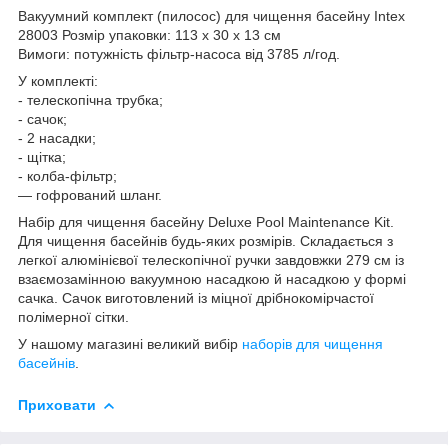
Вакуумний комплект (пилосос) для чищення басейну Intex
28003 Розмір упаковки: 113 х 30 х 13 см
Вимоги: потужність фільтр-насоса від 3785 л/год.
У комплекті:
- телескопічна трубка;
- сачок;
- 2 насадки;
- щітка;
- колба-фільтр;
— гофрований шланг.
Набір для чищення басейну Deluxe Pool Maintenance Kit.
Для чищення басейнів будь-яких розмірів. Складається з
легкої алюмінієвої телескопічної ручки завдовжки 279 см із
взаємозамінною вакуумною насадкою й насадкою у формі
сачка. Сачок виготовлений із міцної дрібнокомірчастої
полімерної сітки.
У нашому магазині великий вибір
наборів для чищення
басейнів
.
Приховати