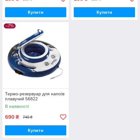
Купити
Купити
–7%
Термо-резервуар для напоїв
плавучий 56822
В наявності
690
₴
740 ₴
Купити