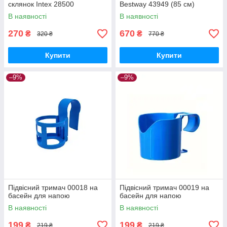
склянок Intex 28500
Bestway 43949 (85 см)
В наявності
В наявності
270
670
₴
₴
320 ₴
770 ₴
Купити
Купити
–9%
–9%
Підвісний тримач 00018 на
Підвісний тримач 00019 на
басейн для напою
басейн для напою
В наявності
В наявності
199
199
₴
₴
219 ₴
219 ₴