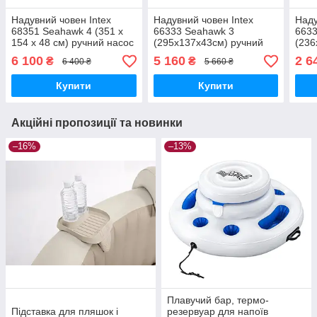
Надувний човен Intex
Надувний човен Intex
Наду
68351 Seahawk 4 (351 х
66333 Seahawk 3
6633
154 х 48 см) ручний насос
(295х137х43см) ручний
(236
1.7 л, весла 2 шт
насос 1.7 л, весла 2 шт.
насо
6 100
5 160
2 6
₴
₴
6 400 ₴
5 660 ₴
Купити
Купити
Акційні пропозиції та новинки
–16%
–13%
Плавучий бар, термо-
Підставка для пляшок і
резервуар для напоїв