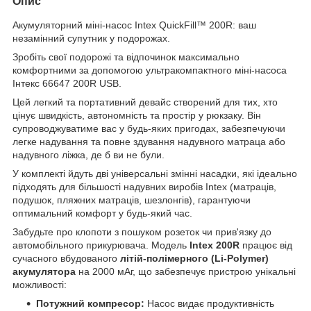
Опис
Акумуляторний міні-насос Intex QuickFill™ 200R: ваш
незамінний супутник у подорожах.
Зробіть свої подорожі та відпочинок максимально
комфортними за допомогою ультракомпактного міні-насоса
Інтекс 66647 200R USB.
Цей легкий та портативний девайс створений для тих, хто
цінує швидкість, автономність та простір у рюкзаку. Він
супроводжуватиме вас у будь-яких пригодах, забезпечуючи
легке надування та повне здування надувного матраца або
надувного ліжка, де б ви не були.
У комплекті йдуть дві універсальні змінні насадки, які ідеально
підходять для більшості надувних виробів Intex (матраців,
подушок, пляжних матраців, шезлонгів), гарантуючи
оптимальний комфорт у будь-який час.
Забудьте про клопоти з пошуком розеток чи прив'язку до
автомобільного прикурювача. Модель
Intex 200R
працює від
сучасного вбудованого
літій-полімерного (Li-Polymer)
акумулятора
на 2000 мАг, що забезпечує пристрою унікальні
можливості:
Потужний компресор:
Насос видає продуктивність