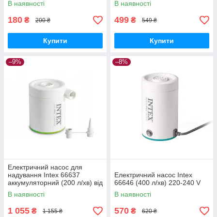
В наявності
В наявності
180
499
₴
₴
200 ₴
549 ₴
Купити
Купити
–9%
–8%
Електричний насос для
надування Intex 66637
Електричний насос Intex
аккумуляторний (200 л/хв) від
66646 (400 л/хв) 220-240 V
USB 5V + Powerbank 2000
В наявності
В наявності
mAh
1 055
570
₴
₴
1 155 ₴
620 ₴