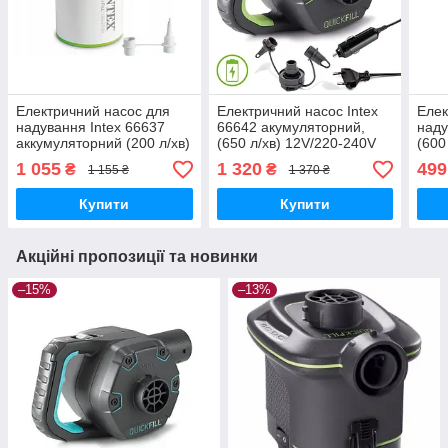
Електричний насос для
Електричний насос Intex
Елек
надування Intex 66637
66642 акумуляторний,
наду
аккумуляторний (200 л/хв)
(650 л/хв) 12V/220-240V
(600
від USB 5V + Powerbank
12V
1 055
1 320
499
₴
₴
1 155 ₴
1 370 ₴
2000 mAh
Купити
Купити
Акційні пропозиції та новинки
–15%
–13%