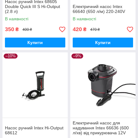
Насос ручний Intex 68605
Double Quick III S Hi-Output
Електричний насос Intex
(2.8 л)
66640 (650 л/м) 220-240V
В наявності
В наявності
350
420
₴
₴
400 ₴
470 ₴
Купити
Купити
–10%
–9%
Електричний насос для
Насос ручний Intex Hi-Output
надування Intex 66636 (600
68612
л/хв) від прикурювача 12V