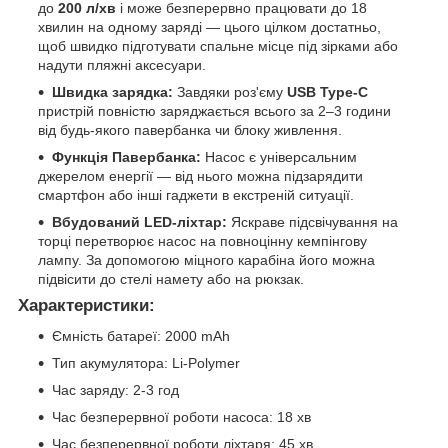
до
200 л/хв
і може безперервно працювати до 18
хвилин на одному заряді — цього цілком достатньо,
щоб швидко підготувати спальне місце під зірками або
надути пляжні аксесуари.
Швидка зарядка:
Завдяки роз'єму
USB Type-C
пристрій повністю заряджається всього за 2–3 години
від будь-якого павербанка чи блоку живлення.
Функція Павербанка:
Насос є універсальним
джерелом енергії — від нього можна підзарядити
смартфон або інші гаджети в екстреній ситуації.
Вбудований LED-ліхтар:
Яскраве підсвічування на
торці перетворює насос на повноцінну кемпінгову
лампу. За допомогою міцного карабіна його можна
підвісити до стелі намету або на рюкзак.
Характеристики:
Ємність батареї: 2000 mAh
Тип акумулятора: Li-Polymer
Час заряду: 2-3 год
Час безперервної роботи насоса: 18 хв
Час безперервної роботи ліхтаря: 45 хв