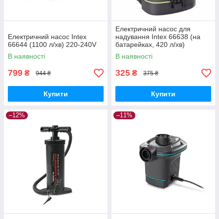
Електричний насос для
Електричний насос Intex
надування Intex 66638 (на
66644 (1100 л/хв) 220-240V
батарейках, 420 л/хв)
В наявності
В наявності
799
325
₴
₴
944 ₴
375 ₴
Купити
Купити
–12%
–11%