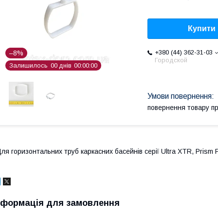
Купити
+380 (44) 362-31-03
–8%
Городской
Залишилось
0
0
днів
0
0
0
0
0
0
повернення товару п
ля горизонтальних труб каркасних басейнів серії Ultra XTR, Prism 
нформація для замовлення