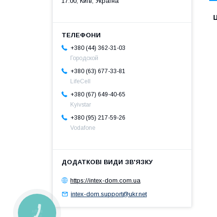
17:00, Київ, Україна
Ц
+380 (44) 362-31-03
Городской
+380 (63) 677-33-81
LifeCell
+380 (67) 649-40-65
Kyivstar
+380 (95) 217-59-26
Vodafone
https://intex-dom.com.ua
intex-dom.support@ukr.net
КНОПКА
ЗВ'ЯЗКУ