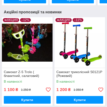
Акційні пропозиції та новинки
➥АКЦИЯ
–12%
➥АКЦИЯ
–11%
Самокат Z-5 Trolo (
Самокат триколісний S0121P
блакитний, салатовий)
(Рожевий)
В наявності
В наявності
1 100
1 200
₴
₴
1 250 ₴
1 350 ₴
Купити
Купити