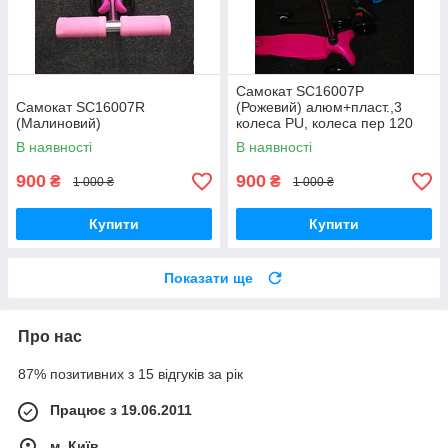
Самокат SC16007P
Самокат SC16007R
(Рожевий) алюм+пласт.,3
(Малиновий)
колеса PU, колеса пер 120
мм задн 76 мм
В наявності
В наявності
900
900
₴
₴
1 000 ₴
1 000 ₴
Купити
Купити
Показати ще
Про нас
87% позитивних з 15 відгуків за рік
Працює з 19.06.2011
м. Київ