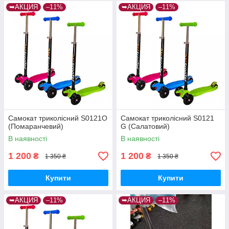
➥АКЦИЯ
–11%
➥АКЦИЯ
–11%
Самокат триколісний S0121O
Самокат триколісний S0121
(Помаранчевий)
G (Салатовий)
В наявності
В наявності
1 200
1 200
₴
₴
1 350 ₴
1 350 ₴
Купити
Купити
➥АКЦИЯ
–11%
➥АКЦИЯ
–11%