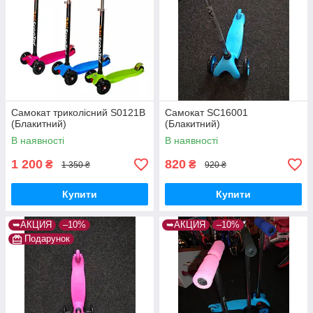
Самокат триколісний S0121B
Самокат SC16001
(Блакитний)
(Блакитний)
В наявності
В наявності
1 200
820
₴
₴
1 350 ₴
920 ₴
Купити
Купити
➥АКЦИЯ
–10%
➥АКЦИЯ
–10%
Подарунок