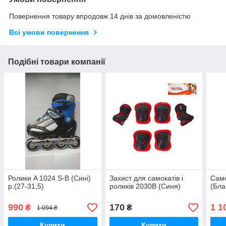
Повернення товару впродовж 14 днів за домовленістю
Всі умови повернення
Подібні товари компанії
Ролики A 1024 S-B (Сині)
Захист для самокатів і
Само
р.(27-31,5)
роликів 2030B (Синя)
(Бла
990
170
1 1
₴
₴
1 094 ₴
Купити
Купити