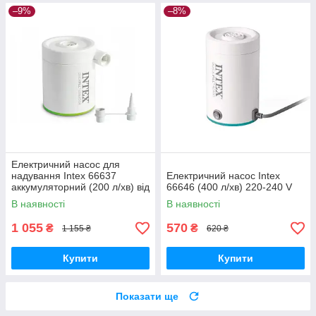
–9%
–8%
Електричний насос для
надування Intex 66637
Електричний насос Intex
аккумуляторний (200 л/хв) від
66646 (400 л/хв) 220-240 V
USB 5V + Powerbank 2000
В наявності
В наявності
mAh
1 055
570
₴
₴
1 155 ₴
620 ₴
Купити
Купити
Показати ще