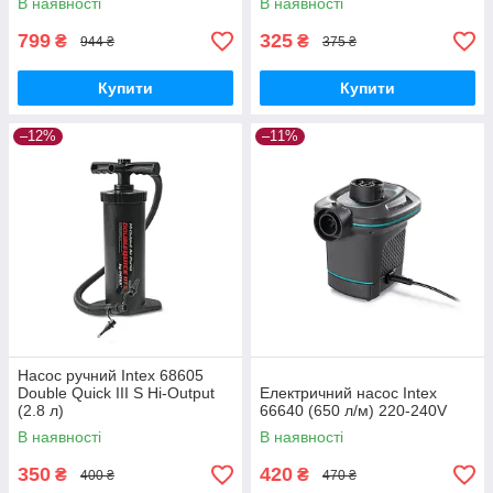
В наявності
В наявності
799
325
₴
₴
944 ₴
375 ₴
Купити
Купити
–12%
–11%
Насос ручний Intex 68605
Double Quick III S Hi-Output
Електричний насос Intex
(2.8 л)
66640 (650 л/м) 220-240V
В наявності
В наявності
350
420
₴
₴
400 ₴
470 ₴