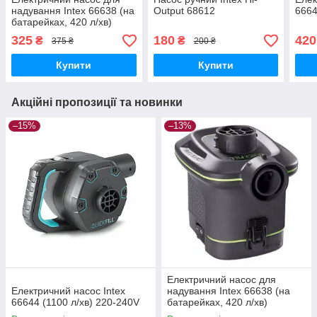
надування Intex 66638 (на
Output 68612
6664
батарейках, 420 л/хв)
325
180
420
₴
₴
375 ₴
200 ₴
Купити
Купити
Акційні пропозиції та новинки
–15%
–13%
Електричний насос для
Електричний насос Intex
надування Intex 66638 (на
66644 (1100 л/хв) 220-240V
батарейках, 420 л/хв)