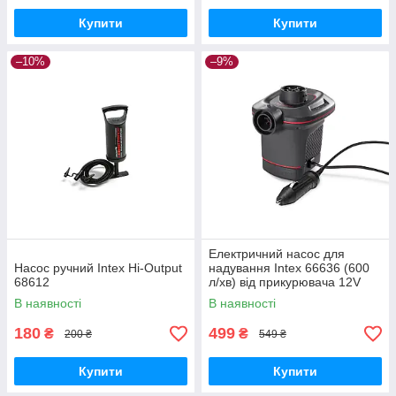
Купити
Купити
–10%
–9%
Електричний насос для
Насос ручний Intex Hi-Output
надування Intex 66636 (600
68612
л/хв) від прикурювача 12V
В наявності
В наявності
180
499
₴
₴
200 ₴
549 ₴
Купити
Купити