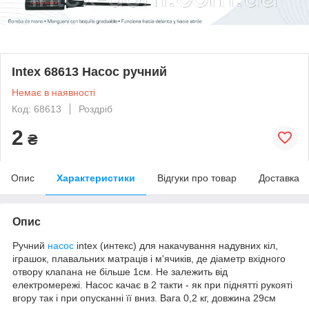
Intex 68613 Насос ручний
Немає в наявності
Код: 68613
Роздріб
2
₴
Опис
Характеристики
Відгуки про товар
Доставка
Опис
Ручний
насос
intex (интекс) для накачування надувних кіл,
іграшок, плавальних матраців і м'ячиків, де діаметр вхідного
отвору клапана не більше 1см. Не залежить від
електромережі. Насос качає в 2 такти - як при піднятті рукояті
вгору так і при опусканні її вниз. Вага 0,2 кг, довжина 29см