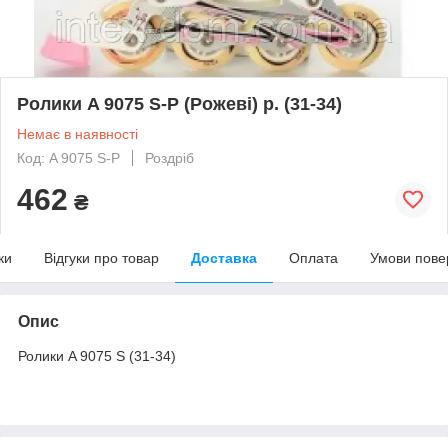
Ролики A 9075 S-P (Рожеві) р. (31-34)
Немає в наявності
Код: A 9075 S-P
Роздріб
462
₴
ки
Відгуки про товар
Доставка
Оплата
Умови пове
Опис
Ролики A 9075 S (31-34)