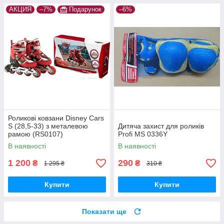
АКЦИЯ
–7%
Подарунок
–6%
Роликові ковзани Disney Cars
S (28,5-33) з металевою
Дитяча захист для роликів
рамою (RS0107)
Profi MS 0336Y
В наявності
В наявності
1 200
290
₴
₴
1 295 ₴
310 ₴
Купити
Купити
Показати ще