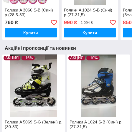
Ролики A 3066 S-B (Сині)
Ролики A 1024 S-B (Сині)
Роли
р.(28,5-33)
р.(27-31,5)
(Зел
760
990
850
₴
₴
1 094 ₴
Купити
Купити
Акційні пропозиції та новинки
АКЦИЯ
–16%
АКЦИЯ
–10%
Ролики A 5069 S-G (Зелені) р.
Ролики A 1024 S-B (Сині) р.
(30-33)
(27-31,5)