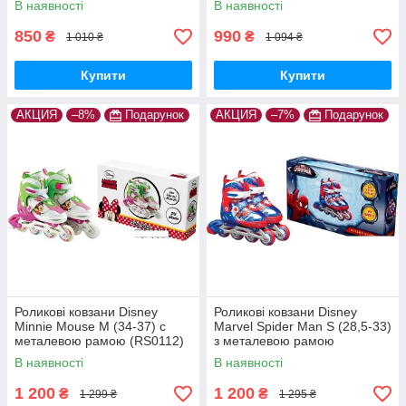
В наявності
В наявності
850
990
₴
₴
1 010 ₴
1 094 ₴
Купити
Купити
АКЦИЯ
–8%
Подарунок
АКЦИЯ
–7%
Подарунок
Роликові ковзани Disney
Роликові ковзани Disney
Minnie Mouse M (34-37) c
Marvel Spider Man S (28,5-33)
металевою рамою (RS0112)
з металевою рамою
(RS0109)
В наявності
В наявності
1 200
1 200
₴
₴
1 299 ₴
1 295 ₴