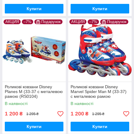
Купити
Купити
АКЦИЯ
–7%
Подарунок
АКЦИЯ
–7%
Подарунок
Роликові ковзани Disney
Роликові ковзани Disney
Planes М (33-37 c металевою
Marvel Spider Man M (33-37)
рамою (RS0104)
c металевою рамою
(RS0110)
В наявності
В наявності
1 200
1 200
₴
₴
1 295 ₴
1 295 ₴
Купити
Купити