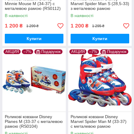
Minnie Mouse M (34-37) c
Marvel Spider Man S (28,5-33)
металевою рамою (RS0112)
з металевою рамою
(RS0109)
В наявності
В наявності
1 200
1 200
₴
₴
1 299 ₴
1 295 ₴
Купити
Купити
АКЦИЯ
–7%
Подарунок
АКЦИЯ
–7%
Подарунок
Роликові ковзани Disney
Роликові ковзани Disney
Planes М (33-37 c металевою
Marvel Spider Man M (33-37)
рамою (RS0104)
c металевою рамою
(RS0110)
В наявності
В наявності