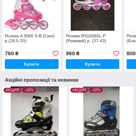
Ролики A 3066 S-B (Сині)
Ролики RS16060L-P
Роли
р.(28,5-33)
(Рожевий) р. (37-43)
(Бла
760
960
800
₴
₴
Купити
Купити
Акційні пропозиції та новинки
АКЦИЯ
–16%
АКЦИЯ
–10%