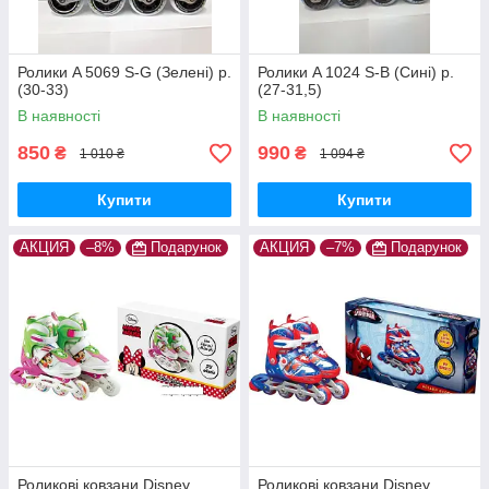
Ролики A 5069 S-G (Зелені) р.
Ролики A 1024 S-B (Сині) р.
(30-33)
(27-31,5)
В наявності
В наявності
850
990
₴
₴
1 010 ₴
1 094 ₴
Купити
Купити
АКЦИЯ
–8%
Подарунок
АКЦИЯ
–7%
Подарунок
Роликові ковзани Disney
Роликові ковзани Disney