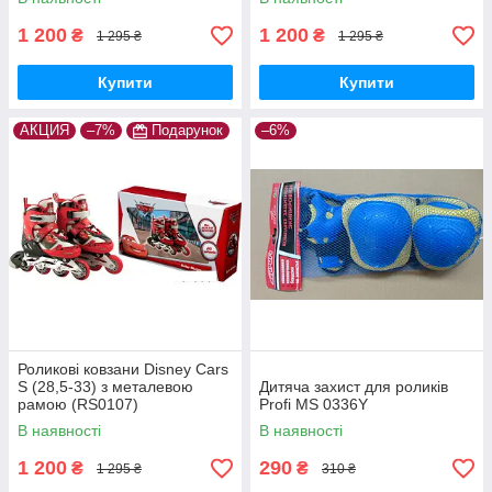
1 200
1 200
₴
₴
1 295 ₴
1 295 ₴
Купити
Купити
АКЦИЯ
–7%
Подарунок
–6%
Роликові ковзани Disney Cars
S (28,5-33) з металевою
Дитяча захист для роликів
рамою (RS0107)
Profi MS 0336Y
В наявності
В наявності
1 200
290
₴
₴
1 295 ₴
310 ₴