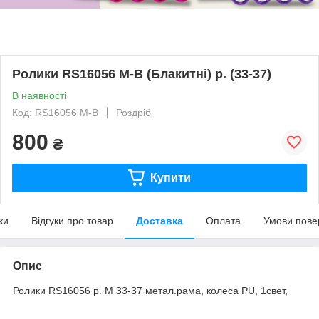
Ролики RS16056 M-B (Блакитні) р. (33-37)
В наявності
Код: RS16056 M-B
Роздріб
800
₴
Купити
ки
Відгуки про товар
Доставка
Оплата
Умови пове
Опис
Ролики RS16056 р. M 33-37 метал.рама, колеса PU, 1свет,